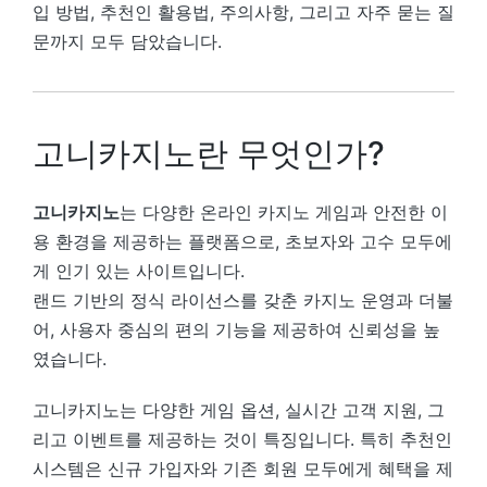
입 방법, 추천인 활용법, 주의사항, 그리고 자주 묻는 질
문까지 모두 담았습니다.
고니카지노란 무엇인가?
고니카지노
는 다양한 온라인 카지노 게임과 안전한 이
용 환경을 제공하는 플랫폼으로, 초보자와 고수 모두에
게 인기 있는 사이트입니다.
랜드 기반의 정식 라이선스를 갖춘 카지노 운영과 더불
어, 사용자 중심의 편의 기능을 제공하여 신뢰성을 높
였습니다.
고니카지노는 다양한 게임 옵션, 실시간 고객 지원, 그
리고 이벤트를 제공하는 것이 특징입니다. 특히 추천인
시스템은 신규 가입자와 기존 회원 모두에게 혜택을 제