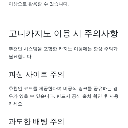
이상으로 활용할 수 있습니다.
고니카지노 이용 시 주의사항
추천인 시스템을 포함한 카지노 이용에는 항상 주의가
필요합니다.
피싱 사이트 주의
추천인 코드를 제공한다며 비공식 링크를 공유하는 경
우가 있을 수 있습니다. 반드시 공식 출처 확인 후 사용
하세요.
과도한 배팅 주의