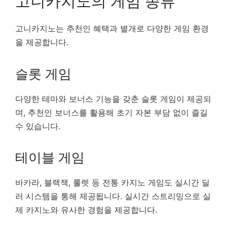
고니카지노의 게임 종류
고니카지노는 추천인 혜택과 별개로 다양한 게임 환경
을 제공합니다.
슬롯 게임
다양한 테마와 보너스 기능을 갖춘 슬롯 게임이 제공되
며, 추천인 보너스를 활용해 초기 자본 부담 없이 즐길
수 있습니다.
테이블 게임
바카라, 블랙잭, 룰렛 등 전통 카지노 게임도 실시간 딜
러 시스템을 통해 제공됩니다. 실시간 스트리밍으로 실
제 카지노와 유사한 경험을 제공합니다.