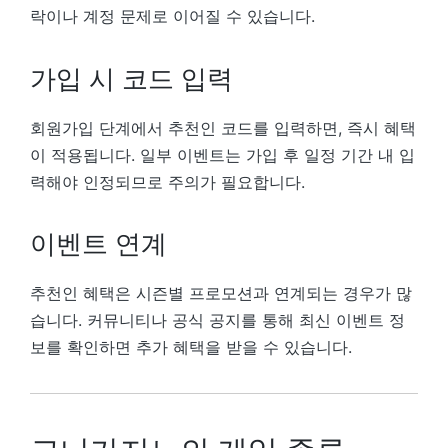
락이나 계정 문제로 이어질 수 있습니다.
가입 시 코드 입력
회원가입 단계에서 추천인 코드를 입력하면, 즉시 혜택
이 적용됩니다. 일부 이벤트는 가입 후 일정 기간 내 입
력해야 인정되므로 주의가 필요합니다.
이벤트 연계
추천인 혜택은 시즌별 프로모션과 연계되는 경우가 많
습니다. 커뮤니티나 공식 공지를 통해 최신 이벤트 정
보를 확인하면 추가 혜택을 받을 수 있습니다.