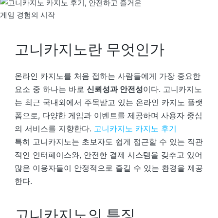
고니카지노란 무엇인가
온라인 카지노를 처음 접하는 사람들에게 가장 중요한
요소 중 하나는 바로
신뢰성과 안전성
이다. 고니카지노
는 최근 국내외에서 주목받고 있는 온라인 카지노 플랫
폼으로, 다양한 게임과 이벤트를 제공하며 사용자 중심
의 서비스를 지향한다.
고니카지노 카지노 후기
특히 고니카지노는 초보자도 쉽게 접근할 수 있는 직관
적인 인터페이스와, 안전한 결제 시스템을 갖추고 있어
많은 이용자들이 안정적으로 즐길 수 있는 환경을 제공
한다.
고니카지노의 특징