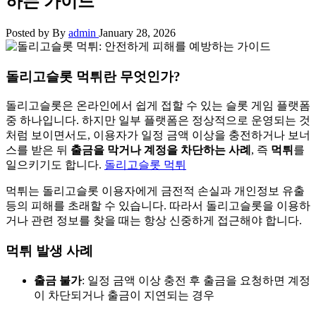
하는 가이드
Posted by
By
admin
January 28, 2026
돌리고슬롯 먹튀란 무엇인가?
돌리고슬롯은 온라인에서 쉽게 접할 수 있는 슬롯 게임 플랫폼
중 하나입니다. 하지만 일부 플랫폼은 정상적으로 운영되는 것
처럼 보이면서도, 이용자가 일정 금액 이상을 충전하거나 보너
스를 받은 뒤
출금을 막거나 계정을 차단하는 사례
, 즉
먹튀
를
일으키기도 합니다.
돌리고슬롯 먹튀
먹튀는 돌리고슬롯 이용자에게 금전적 손실과 개인정보 유출
등의 피해를 초래할 수 있습니다. 따라서 돌리고슬롯을 이용하
거나 관련 정보를 찾을 때는 항상 신중하게 접근해야 합니다.
먹튀 발생 사례
출금 불가
: 일정 금액 이상 충전 후 출금을 요청하면 계정
이 차단되거나 출금이 지연되는 경우