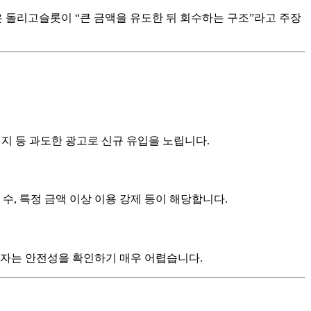
은 돌리고슬롯이 “큰 금액을 유도한 뒤 회수하는 구조”라고 주장
시지 등 과도한 광고로 신규 유입을 노립니다.
수, 특정 금액 이상 이용 강제 등이 해당합니다.
용자는 안전성을 확인하기 매우 어렵습니다.