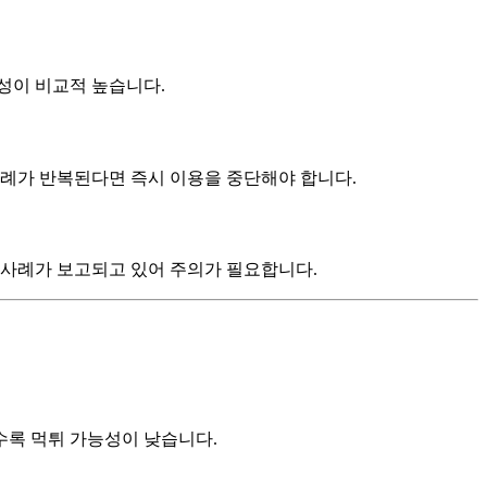
성이 비교적 높습니다.
사례가 반복된다면 즉시 이용을 중단해야 합니다.
 사례가 보고되고 있어 주의가 필요합니다.
수록 먹튀 가능성이 낮습니다.