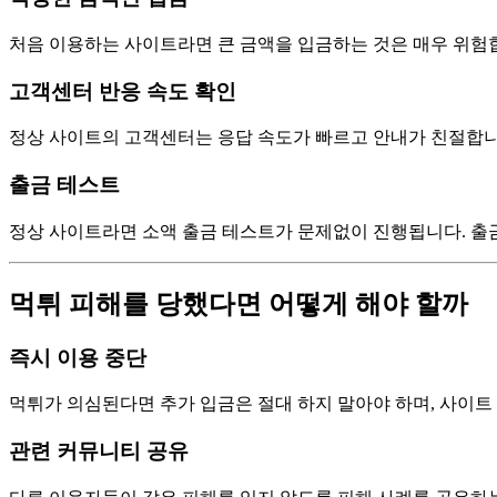
처음 이용하는 사이트라면 큰 금액을 입금하는 것은 매우 위험
고객센터 반응 속도 확인
정상 사이트의 고객센터는 응답 속도가 빠르고 안내가 친절합니
출금 테스트
정상 사이트라면 소액 출금 테스트가 문제없이 진행됩니다. 출
먹튀 피해를 당했다면 어떻게 해야 할까
즉시 이용 중단
먹튀가 의심된다면 추가 입금은 절대 하지 말아야 하며, 사이트 
관련 커뮤니티 공유