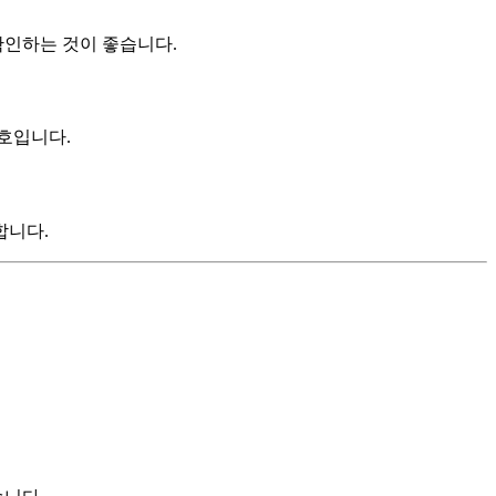
확인하는 것이 좋습니다.
호입니다.
합니다.