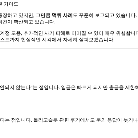
등장하고 있지만, 그만큼
먹튀 사례
도 꾸준히 보고되고 있습니다.
의견이 확산되고 있습니다.
계정 도용, 추가적인 사기 피해로 이어질 수 있어 매우 위험합니
크리스트까지 현실적인 시각에서 자세히 살펴보겠습니다.
인되지 않는다”는 점입니다. 입금은 빠르게 되지만 출금을 제한
는 점입니다. 돌리고슬롯 관련 후기에서도 문의 응답이 늦거나,