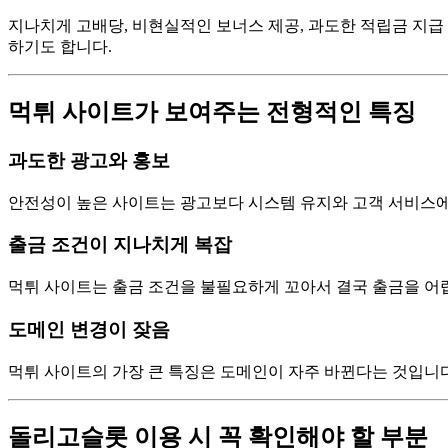
지나치게 고배당, 비현실적인 보너스 제공, 과도한 적립금 지급
하기도 합니다.
먹튀 사이트가 보여주는 전형적인 특징
과도한 광고와 홍보
안전성이 높은 사이트는 광고보다 시스템 유지와 고객 서비스에 집
출금 조건이 지나치게 복잡
먹튀 사이트는 출금 조건을 불필요하게 꼬아서 결국 출금을 어렵게
도메인 변경이 잦음
먹튀 사이트의 가장 큰 특징은 도메인이 자주 바뀐다는 것입니
돌리고슬롯 이용 시 꼭 확인해야 할 부분