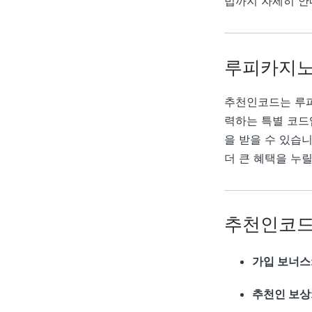
법까지 자세히 안
루피카지노
추천인코드는 루피
력하는 특별 코드
을 받을 수 있습
더 큰 혜택을 누릴
추천인코드
가입 보너스
추천인 보상