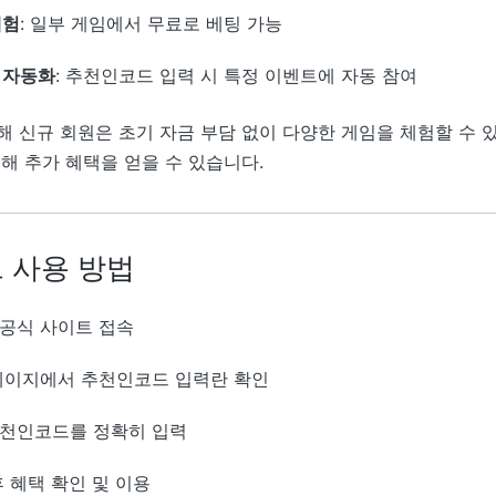
체험
: 일부 게임에서 무료로 베팅 가능
 자동화
: 추천인코드 입력 시 특정 이벤트에 자동 참여
해 신규 회원은 초기 자금 부담 없이 다양한 게임을 체험할 수 있
해 추가 혜택을 얻을 수 있습니다.
 사용 방법
공식 사이트 접속
페이지에서 추천인코드 입력란 확인
천인코드를 정확히 입력
후 혜택 확인 및 이용