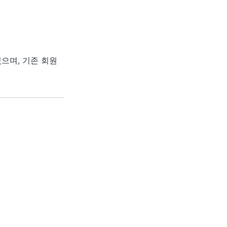
으며, 기존 회원