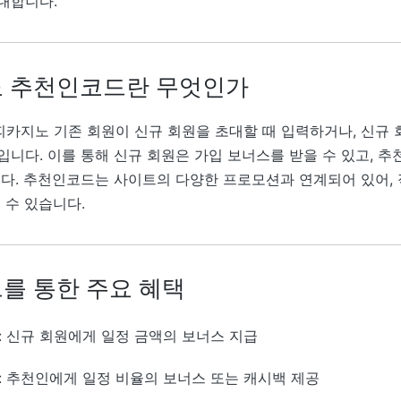
내합니다.
 추천인코드란 무엇인가
카지노 기존 회원이 신규 회원을 초대할 때 입력하거나, 신규 
입니다. 이를 통해 신규 회원은 가입 보너스를 받을 수 있고, 추
니다. 추천인코드는 사이트의 다양한 프로모션과 연계되어 있어,
 수 있습니다.
를 통한 주요 혜택
: 신규 회원에게 일정 금액의 보너스 지급
: 추천인에게 일정 비율의 보너스 또는 캐시백 제공