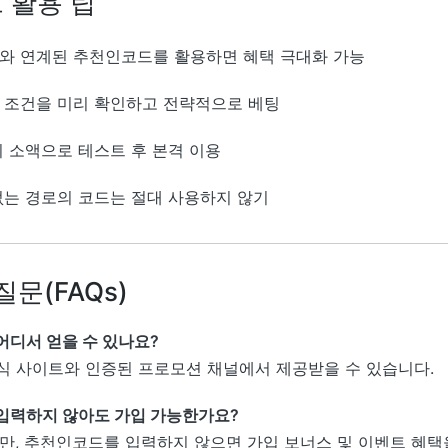
 활용 팁
와 연계된 추천인코드를 활용하면 혜택 극대화 가능
 조건을 미리 확인하고 전략적으로 베팅
시 소액으로 테스트 후 본격 이용
없는 경로의 코드는 절대 사용하지 않기
질문(FAQs)
어디서 얻을 수 있나요?
공식 사이트와 인증된 프로모션 채널에서 제공받을 수 있습니다.
 입력하지 않아도 가입 가능한가요?
 다만, 추천인코드를 입력하지 않으면 가입 보너스 및 이벤트 혜택