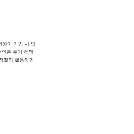
회원이 가입 시 입
천인은 추가 혜택
 적절히 활용하면