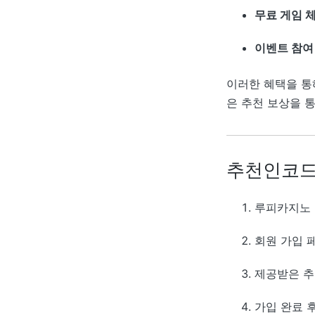
무료 게임 
이벤트 참여
이러한 혜택을 통
은 추천 보상을 통
추천인코드
루피카지노 
회원 가입 
제공받은 추
가입 완료 