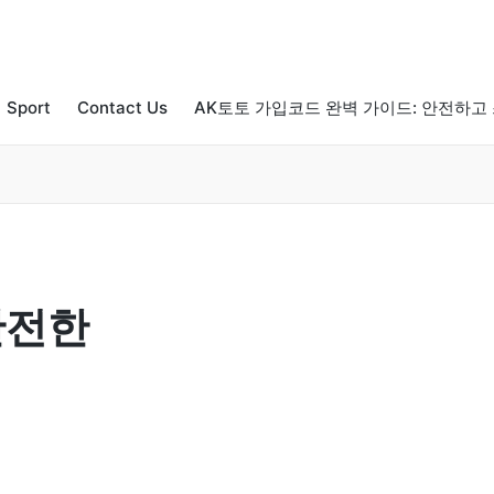
Sport
Contact Us
AK토토 가입코드 완벽 가이드: 안전하고
안전한