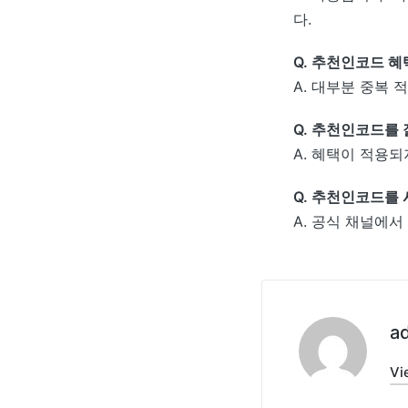
다.
Q. 추천인코드 
A. 대부분 중복
Q. 추천인코드를
A. 혜택이 적용
Q. 추천인코드를
A. 공식 채널에
a
Vi