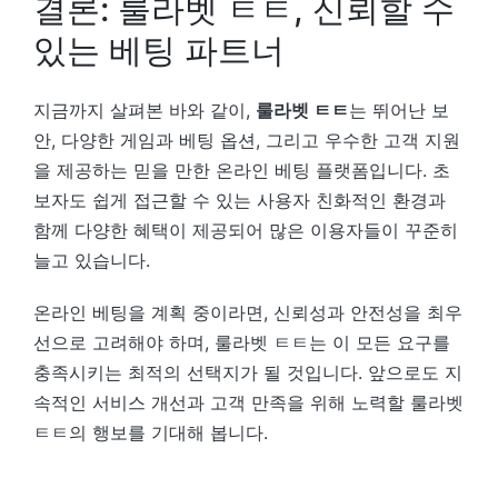
결론: 룰라벳 ㅌㅌ, 신뢰할 수
있는 베팅 파트너
지금까지 살펴본 바와 같이,
룰라벳 ㅌㅌ
는 뛰어난 보
안, 다양한 게임과 베팅 옵션, 그리고 우수한 고객 지원
을 제공하는 믿을 만한 온라인 베팅 플랫폼입니다. 초
보자도 쉽게 접근할 수 있는 사용자 친화적인 환경과
함께 다양한 혜택이 제공되어 많은 이용자들이 꾸준히
늘고 있습니다.
온라인 베팅을 계획 중이라면, 신뢰성과 안전성을 최우
선으로 고려해야 하며, 룰라벳 ㅌㅌ는 이 모든 요구를
충족시키는 최적의 선택지가 될 것입니다. 앞으로도 지
속적인 서비스 개선과 고객 만족을 위해 노력할 룰라벳
ㅌㅌ의 행보를 기대해 봅니다.