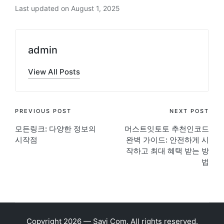
Last updated on August 1, 2025
admin
View All Posts
Post
PREVIOUS POST
NEXT POST
모든링크: 다양한 정보의
머스트잇토토 추천인코드
navigation
시작점
완벽 가이드: 안전하게 시
작하고 최대 혜택 받는 방
법
Copyright 2026 — Savi Com. All rights reserved.