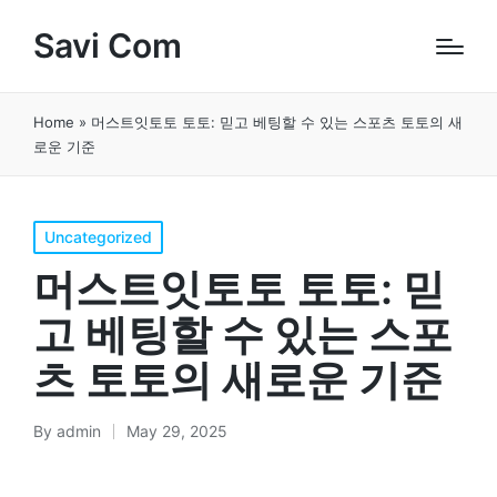
Savi Com
Home
»
머스트잇토토 토토: 믿고 베팅할 수 있는 스포츠 토토의 새
로운 기준
Posted
Uncategorized
in
머스트잇토토 토토: 믿
고 베팅할 수 있는 스포
츠 토토의 새로운 기준
By
admin
May 29, 2025
Posted
by