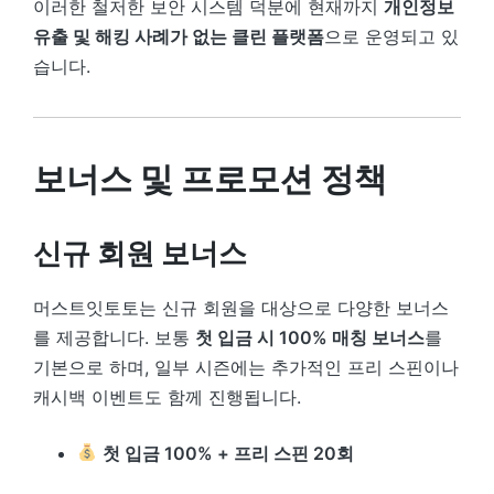
이러한 철저한 보안 시스템 덕분에 현재까지
개인정보
유출 및 해킹 사례가 없는 클린 플랫폼
으로 운영되고 있
습니다.
보너스 및 프로모션 정책
신규 회원 보너스
머스트잇토토는 신규 회원을 대상으로 다양한 보너스
를 제공합니다. 보통
첫 입금 시 100% 매칭 보너스
를
기본으로 하며, 일부 시즌에는 추가적인 프리 스핀이나
캐시백 이벤트도 함께 진행됩니다.
첫 입금 100% + 프리 스핀 20회