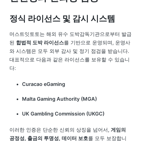
정식 라이선스 및 감시 시스템
머스트잇토토는 해외 유수 도박감독기관으로부터 발급
된
합법적 도박 라이선스
를 기반으로 운영되며, 운영사
와 시스템은 모두 외부 감사 및 정기 점검을 받습니다.
대표적으로 다음과 같은 라이선스를 보유할 수 있습니
다:
Curacao eGaming
Malta Gaming Authority (MGA)
UK Gambling Commission (UKGC)
이러한 인증은 단순한 신뢰의 상징을 넘어서,
게임의
공정성, 출금의 투명성, 데이터 보호
를 모두 보장합니