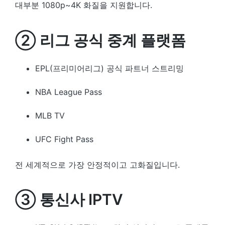
대부분 1080p~4K 화질을 지원합니다.
② 리그 공식 중계 플랫폼
EPL(프리미어리그) 공식 파트너 스트리밍
NBA League Pass
MLB TV
UFC Fight Pass
전 세계적으로 가장 안정적이고 고화질입니다.
③ 통신사 IPTV