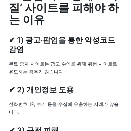
질’ 사이트를 피해야 하
는 이유
✔ 1) 광고·팝업을 통한 악성코드
감염
무료 중계 사이트는 광고 수익을 위해 위험 사이트로
유도하는 경우가 많습니다.
✔ 2) 개인정보 도용
전화번호, IP, 쿠키 등을 수집해 유출하는 사례가 많습
니다.
✔ 3) 금전 피해