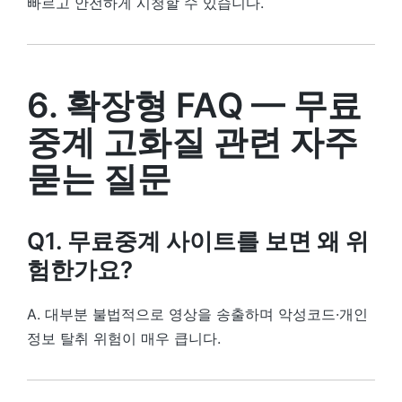
빠르고 안전하게 시청할 수 있습니다.
6. 확장형 FAQ — 무료
중계 고화질 관련 자주
묻는 질문
Q1. 무료중계 사이트를 보면 왜 위
험한가요?
A. 대부분 불법적으로 영상을 송출하며 악성코드·개인
정보 탈취 위험이 매우 큽니다.