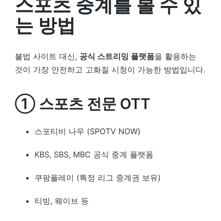
스포츠 중계를 볼 수 있
는 방법
불법 사이트 대신,
공식 스트리밍 플랫폼
을 활용하는
것이 가장 안전하고 고화질 시청이 가능한 방법입니다.
① 스포츠 전문 OTT
스포티비 나우 (SPOTV NOW)
KBS, SBS, MBC 공식 중계 플랫폼
쿠팡플레이 (특정 리그 중계권 보유)
티빙, 웨이브 등