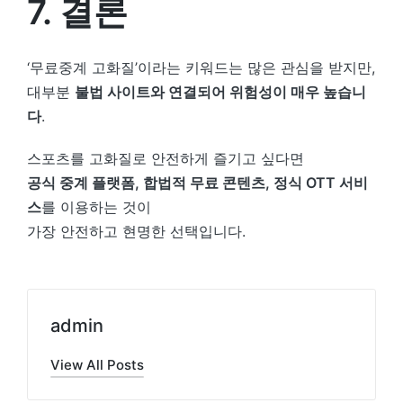
7. 결론
‘무료중계 고화질’이라는 키워드는 많은 관심을 받지만,
대부분
불법 사이트와 연결되어 위험성이 매우 높습니
다
.
스포츠를 고화질로 안전하게 즐기고 싶다면
공식 중계 플랫폼, 합법적 무료 콘텐츠, 정식 OTT 서비
스
를 이용하는 것이
가장 안전하고 현명한 선택입니다.
admin
View All Posts