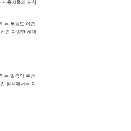
은 사용자들의 관심
속하는 분들도 어렵
력하면 다양한 혜택
력하는 일종의 추천
가입 절차에서는 자