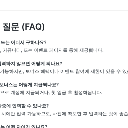
질문 (FAQ)
코드는 어디서 구하나요?
널, 커뮤니티, 또는 이벤트 페이지를 통해 제공됩니다.
 입력하지 않으면 어떻게 되나요?
은 가능하지만, 보너스 혜택이나 이벤트 참여에 제한이 있을 수 있
후 보너스는 어떻게 지급되나요?
동으로 계정에 지급되거나, 첫 입금 후 활성화됩니다.
나중에 입력할 수 있나요?
입 시에만 입력 가능하므로, 사전에 확보한 후 입력하는 것이 좋습
와는 어떤 차이가 있나요?