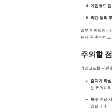
가입코드 입
약관 동의 
일부 이벤트에서는
는지 꼭 확인하고
주의할 
가입코드를 사용할
출처가 확실
는 커뮤니티
복수 계정 사
있습니다.