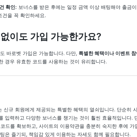
건 확인:
보너스를 받은 후에는 일정 금액 이상 배팅해야 출금이
 조건을 꼭 확인하세요.
 없이도 가입 가능한가요?
이도 바로벳 가입은 가능합니다. 다만,
특별한 혜택이나 이벤트 참
 경우 유효한 코드를 사용하는 것이 유리합니다.
 신규 회원에게 제공되는 특별한 혜택의 열쇠입니다. 단순히 
를 입력하고 다양한 보너스를 챙기는 것이 훨씬 효율적입니다. 단
 코드를 확보하고, 사이트의 이용약관을 충분히 숙지한 후에 가
베팅은 즐기되, 책임감 있게 이용하는 자세도 함께 필요합니다.