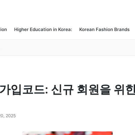
ion
Higher Education in Korea:
Korean Fashion Brands
드
가입코드: 신규 회원을 위한
20, 2025