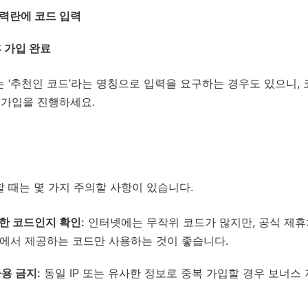
력란에 코드 입력
후 가입 완료
 ‘추천인 코드’라는 명칭으로 입력을 요구하는 경우도 있으니, 
 가입을 진행하세요.
점
 때는 몇 가지 주의할 사항이 있습니다.
한 코드인지 확인:
인터넷에는 무작위 코드가 많지만, 공식 제휴
에서 제공하는 코드만 사용하는 것이 좋습니다.
용 금지:
동일 IP 또는 유사한 정보로 중복 가입할 경우 보너스