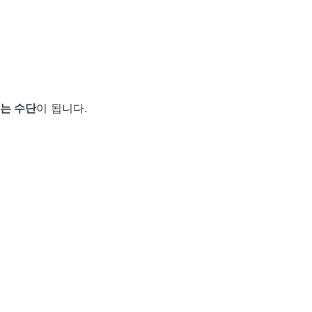
는 수단
이 됩니다.