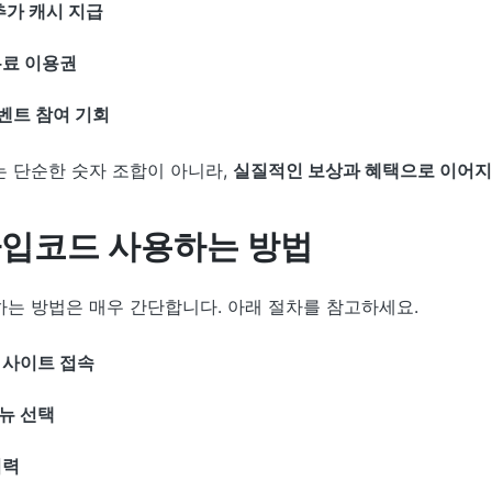
추가 캐시 지급
무료 이용권
이벤트 참여 기회
 단순한 숫자 조합이 아니라,
실질적인 보상과 혜택으로 이어지
가입코드 사용하는 방법
는 방법은 매우 간단합니다. 아래 절차를 참고하세요.
 사이트 접속
뉴 선택
입력