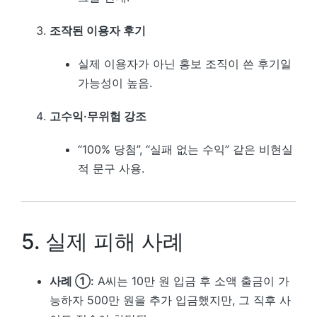
조작된 이용자 후기
실제 이용자가 아닌 홍보 조직이 쓴 후기일
가능성이 높음.
고수익·무위험 강조
“100% 당첨”, “실패 없는 수익” 같은 비현실
적 문구 사용.
5. 실제 피해 사례
사례 ①:
A씨는 10만 원 입금 후 소액 출금이 가
능하자 500만 원을 추가 입금했지만, 그 직후 사