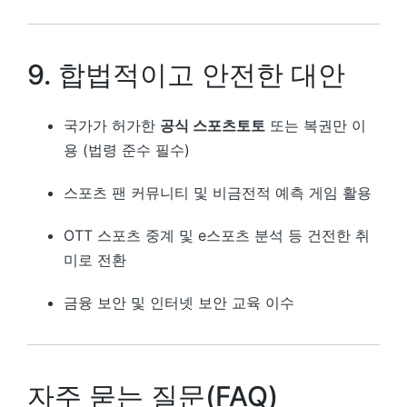
9. 합법적이고 안전한 대안
국가가 허가한
공식 스포츠토토
또는 복권만 이
용 (법령 준수 필수)
스포츠 팬 커뮤니티 및 비금전적 예측 게임 활용
OTT 스포츠 중계 및 e스포츠 분석 등 건전한 취
미로 전환
금융 보안 및 인터넷 보안 교육 이수
자주 묻는 질문(FAQ)