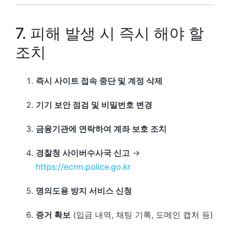
7. 피해 발생 시 즉시 해야 할
조치
즉시 사이트 접속 중단 및 계정 삭제
기기 보안 점검 및 비밀번호 변경
금융기관에 연락하여 계좌 보호 조치
경찰청 사이버수사국 신고
→
https://ecrm.police.go.kr
명의도용 방지 서비스 신청
증거 확보
(입금 내역, 채팅 기록, 도메인 캡처 등)