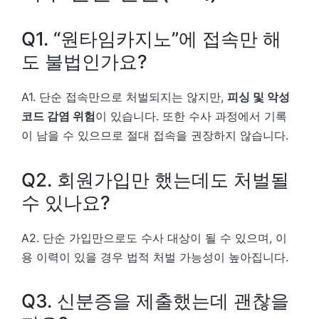
Q1. “원타임카지노”에 접속만 해
도 불법인가요?
A1. 단순 접속만으로 처벌되지는 않지만,
피싱 및 악성
코드 감염 위험
이 있습니다. 또한 수사 과정에서 기록
이 남을 수 있으므로 절대 접속을 권장하지 않습니다.
Q2. 회원가입만 했는데도 처벌될
수 있나요?
A2. 단순 가입만으로도 수사 대상이 될 수 있으며, 이
용 이력이 있을 경우 법적 처벌 가능성이 높아집니다.
Q3. 신분증을 제출했는데 괜찮을