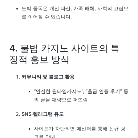
도박 중독은 개인 파산, 가족 해체, 사회적 고립으
로 이어질 수 있습니다.
4. 불법 카지노 사이트의 특
징적 홍보 방식
커뮤니티 및 블로그 활용
“안전한 원타임카지노”, “출금 인증 후기” 등
의 글을 대량으로 퍼뜨림.
SNS·텔레그램 유도
사이트가 차단되면 메신저를 통해 신규 링
크를 안내.