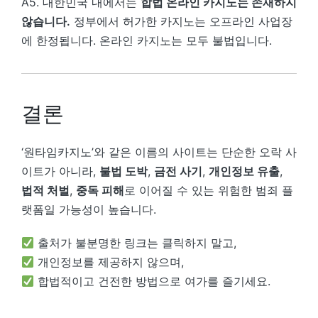
A5. 대한민국 내에서는
합법 온라인 카지노는 존재하지
않습니다.
정부에서 허가한 카지노는 오프라인 사업장
에 한정됩니다. 온라인 카지노는 모두 불법입니다.
결론
‘원타임카지노’와 같은 이름의 사이트는 단순한 오락 사
이트가 아니라,
불법 도박
,
금전 사기
,
개인정보 유출
,
법적 처벌
,
중독 피해
로 이어질 수 있는 위험한 범죄 플
랫폼일 가능성이 높습니다.
출처가 불분명한 링크는 클릭하지 말고,
개인정보를 제공하지 않으며,
합법적이고 건전한 방법으로 여가를 즐기세요.