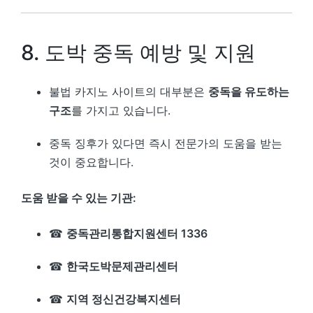
8. 도박 중독 예방 및 지원
불법 카지노 사이트의 대부분은
중독을 유도하는
구조
를 가지고 있습니다.
중독 징후가 있다면 즉시 전문가의 도움을 받는
것이 중요합니다.
도움 받을 수 있는 기관:
☎
중독관리통합지원센터 1336
☎
한국도박문제관리센터
☎
지역 정신건강복지센터