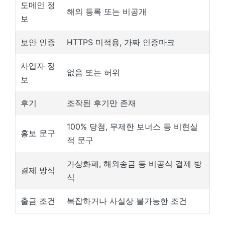
도메인 정
해외 등록 또는 비공개
보
보안 인증
HTTPS 미적용, 가짜 인증마크
사업자 정
없음 또는 허위
보
후기
조작된 후기만 존재
100% 당첨, 무제한 보너스 등 비현실
홍보 문구
적 문구
가상화폐, 해외송금 등 비공식 결제 방
결제 방식
식
출금 조건
복잡하거나 사실상 불가능한 조건