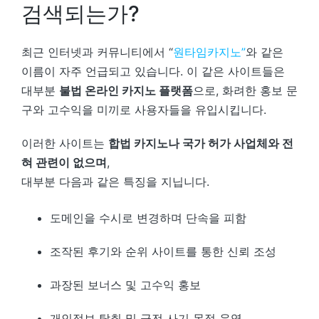
검색되는가?
최근 인터넷과 커뮤니티에서 “
원타임카지노”
와 같은
이름이 자주 언급되고 있습니다. 이 같은 사이트들은
대부분
불법 온라인 카지노 플랫폼
으로, 화려한 홍보 문
구와 고수익을 미끼로 사용자들을 유입시킵니다.
이러한 사이트는
합법 카지노나 국가 허가 사업체와 전
혀 관련이 없으며
,
대부분 다음과 같은 특징을 지닙니다.
도메인을 수시로 변경하며 단속을 피함
조작된 후기와 순위 사이트를 통한 신뢰 조성
과장된 보너스 및 고수익 홍보
개인정보 탈취 및 금전 사기 목적 운영