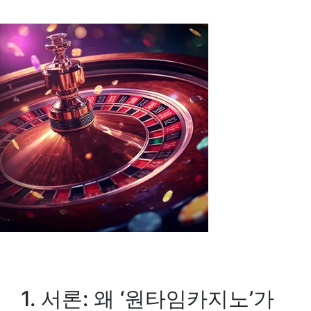
by
1. 서론: 왜 ‘원타임카지노’가