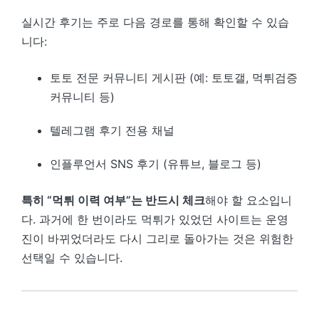
실시간 후기는 주로 다음 경로를 통해 확인할 수 있습
니다:
토토 전문 커뮤니티 게시판 (예: 토토갤, 먹튀검증
커뮤니티 등)
텔레그램 후기 전용 채널
인플루언서 SNS 후기 (유튜브, 블로그 등)
특히 “먹튀 이력 여부”는 반드시 체크
해야 할 요소입니
다. 과거에 한 번이라도 먹튀가 있었던 사이트는 운영
진이 바뀌었더라도 다시 그리로 돌아가는 것은 위험한
선택일 수 있습니다.