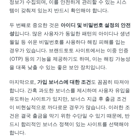
정보가 수집되며, 이를 안전하게 관리할 수 있는 시스
템이 갖춰져 있는지 반드시 확인해야 합니다.
두 번째로 중요한 것은
아이디 및 비밀번호 설정의 안전
성
입니다. 많은 사용자가 동일한 패턴의 아이디나 생년
월일 등 쉬운 비밀번호를 사용하다 해킹 피해를 입는
경우가 있습니다. 브랜드토토 사이트에서는 이중 인증
(OTP) 등의 기능을 제공하기도 하며, 이는 해킹 가능성
을 대폭 낮출 수 있는 좋은 보안 장치입니다.
마지막으로,
가입 보너스에 대한 조건
도 꼼꼼히 따져야
합니다. 간혹 과도한 보너스를 제시하며 사용자 유입을
유도하는 사이트가 있지만, 보너스 지급 후 출금 조건
이 비현실적으로 까다로운 경우가 많습니다. 이러한 조
건은 결국 출금을 막기 위한 수단일 수 있기 때문에, 반
드시 합리적인 보너스 정책이 있는 사이트를 선택해야
합니다.