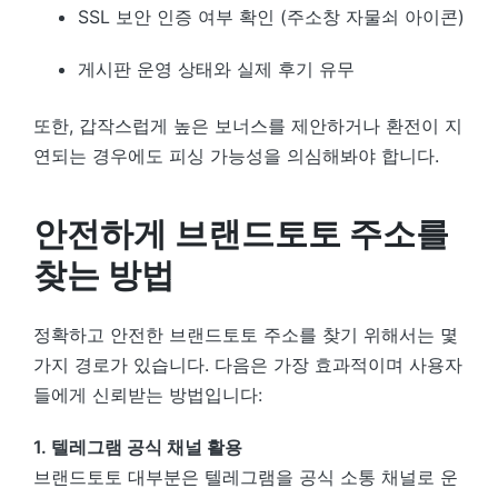
SSL 보안 인증 여부 확인 (주소창 자물쇠 아이콘)
게시판 운영 상태와 실제 후기 유무
또한, 갑작스럽게 높은 보너스를 제안하거나 환전이 지
연되는 경우에도 피싱 가능성을 의심해봐야 합니다.
안전하게 브랜드토토 주소를
찾는 방법
정확하고 안전한 브랜드토토 주소를 찾기 위해서는 몇
가지 경로가 있습니다. 다음은 가장 효과적이며 사용자
들에게 신뢰받는 방법입니다:
1. 텔레그램 공식 채널 활용
브랜드토토 대부분은 텔레그램을 공식 소통 채널로 운