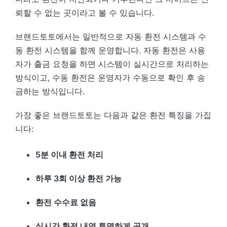
뢰할 수 없는 곳이라고 볼 수 있습니다.
브랜드토토에서는 일반적으로 자동 환전 시스템과 수
동 환전 시스템을 함께 운영합니다. 자동 환전은 사용
자가 출금 요청을 하면 시스템이 실시간으로 처리하는
방식이고, 수동 환전은 운영자가 수동으로 확인 후 송
금하는 방식입니다.
가장 좋은 브랜드토토는 다음과 같은 환전 특징을 가집
니다:
5분 이내 환전 처리
하루 3회 이상 환전 가능
환전 수수료 없음
실시간 환전 내역 투명하게 공개