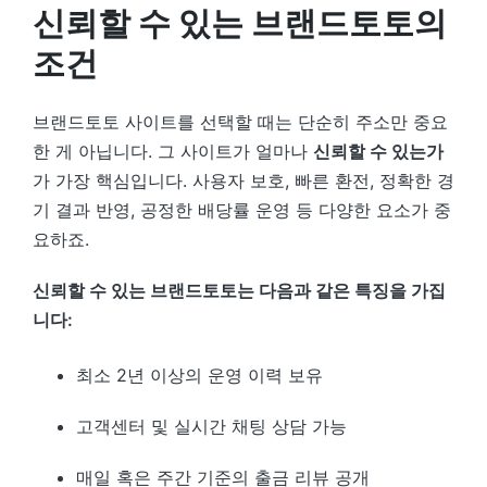
신뢰할 수 있는 브랜드토토의
조건
브랜드토토 사이트를 선택할 때는 단순히 주소만 중요
한 게 아닙니다. 그 사이트가 얼마나
신뢰할 수 있는가
가 가장 핵심입니다. 사용자 보호, 빠른 환전, 정확한 경
기 결과 반영, 공정한 배당률 운영 등 다양한 요소가 중
요하죠.
신뢰할 수 있는 브랜드토토는 다음과 같은 특징을 가집
니다:
최소 2년 이상의 운영 이력 보유
고객센터 및 실시간 채팅 상담 가능
매일 혹은 주간 기준의 출금 리뷰 공개