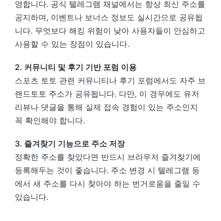
영합니다. 공식 텔레그램 채널에서는 항상 최신 주소를
공지하며, 이벤트나 보너스 정보도 실시간으로 공유됩
니다. 무엇보다 해킹 위험이 낮아 사용자들이 안심하고
사용할 수 있는 장점이 있습니다.
2. 커뮤니티 및 후기 기반 포럼 이용
스포츠 토토 관련 커뮤니티나 후기 포럼에서도 자주 브
랜드토토 주소가 공유됩니다. 다만, 이 경우에도 유저
리뷰나 댓글을 통해 실제 접속 경험이 있는 주소인지
꼭 확인해야 합니다.
3. 즐겨찾기 기능으로 주소 저장
정확한 주소를 찾았다면 반드시 브라우저 즐겨찾기에
등록해두는 것이 좋습니다. 주소 변경 시 텔레그램 등
에서 새 주소를 다시 찾아야 하는 번거로움을 줄일 수
있습니다.