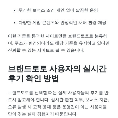
무리한 보너스 조건 제안 없이 깔끔한 운영
다양한 게임 콘텐츠와 안정적인 서버 환경 제공
이런 기준을 통과한 사이트만을 브랜드토토로 분류하
며, 주소가 변경되더라도 해당 기준을 유지하고 있다면
신뢰할 수 있는 사이트로 볼 수 있습니다.
브랜드토토 사용자의 실시간
후기 확인 방법
브랜드토토를 선택할 때는 실제 사용자들의 후기를 반
드시 참고해야 합니다. 실시간 환전 여부, 보너스 지급,
오류 발생 시 고객 응대 등은 운영진이 아닌 사용자들
만이 겪는 실제 경험이기 때문입니다.