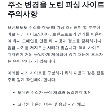
주소 변경을 노린 피싱 사이트
주의사항
브랜드토토 주소를 찾을 때 가장 조심해야 할 부분이
바로 피싱 사이트입니다. 브랜드토토의 인기를 이용하
여 유사 도메인을 만든 뒤, 사용자 정보를 탈취하거나
입금 사기를 저지르는 사례가 많습니다. 특히 사이트
디자인이 거의 동일하게 제작되어 있기 때문에 초보자
는 속아 넘어가기 쉽습니다.
이러한 사기 사이트를 구분하기 위해 다음과 같은 점을
주의 깊게 확인해야 합니다:
도메인 주소가 공식 채널과 동일한지 확인
고객센터 운영 여부 및 응답 시간 체크