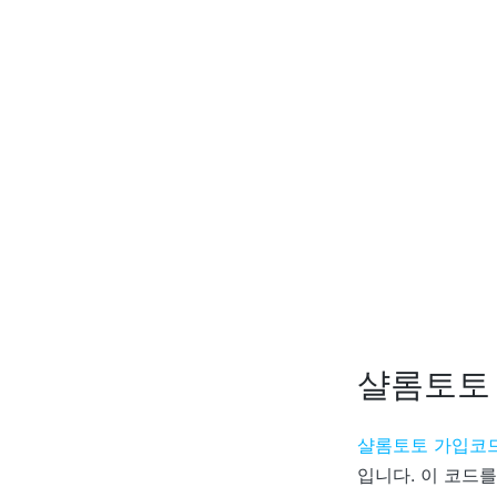
샬롬토토
샬롬토토 가입코
입니다. 이 코드