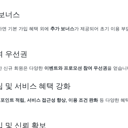
 보너스
면 기본 가입 혜택 외에
추가 보너스
가 제공되어 초기 이용 부
여 우선권
한 신규 회원은 다양한
이벤트와 프로모션 참여 우선권
을 얻습니
 및 서비스 혜택 강화
한
포인트 적립, 서비스 접근성 향상, 이용 조건 완화
등 다양한 혜
 및 신뢰 확보