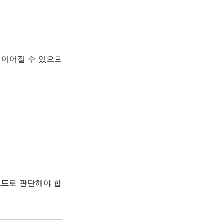
 이어질 수 있으므
코드
로 판단해야 합