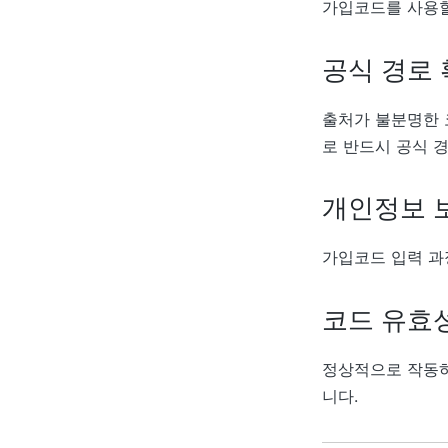
가입코드를 사용할
공식 경로
출처가 불분명한 
로 반드시 공식 
개인정보 
가입코드 입력 과
코드 유효
정상적으로 작동하
니다.