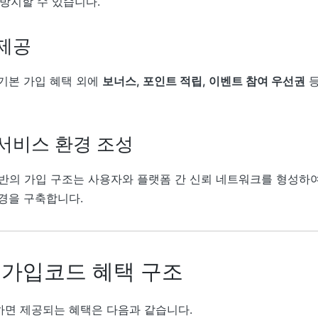
 방지할 수 있습니다.
 제공
기본 가입 혜택 외에
보너스, 포인트 적립, 이벤트 참여 우선권
등
서비스 환경 조성
반의 가입 구조는 사용자와 플랫폼 간 신뢰 네트워크를 형성하여
경을 구축합니다.
 가입코드 혜택 구조
면 제공되는 혜택은 다음과 같습니다.