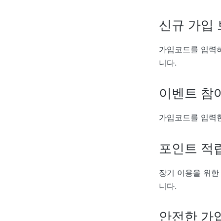
신규 가입
가입코드를 입력하
니다.
이벤트 참
가입코드를 입력
포인트 적립
장기 이용을 위
니다.
안전한 가입