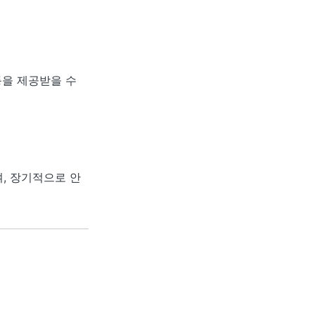
을 제공받을 수
, 장기적으로 안