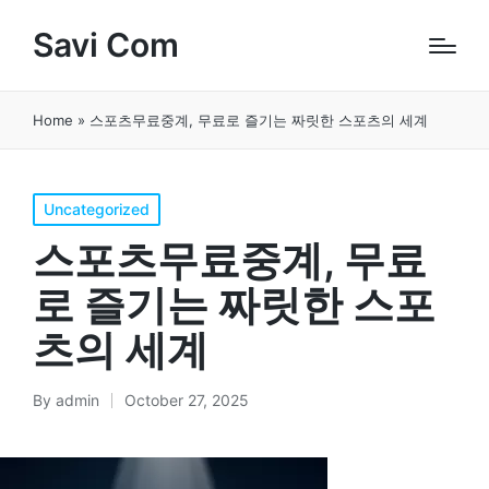
Savi Com
Home
»
스포츠무료중계, 무료로 즐기는 짜릿한 스포츠의 세계
Posted
Uncategorized
in
스포츠무료중계, 무료
로 즐기는 짜릿한 스포
츠의 세계
By
admin
October 27, 2025
Posted
by