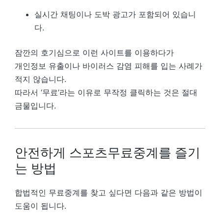
실시간 채팅이나 도박 광고가 포함되어 있습니
다.
잠깐의 호기심으로 이런 사이트를 이용하다가
개인정보 유출이나 바이러스 감염 피해를 입는 사례가
적지 않습니다.
따라서 ‘무료’라는 이유로 무작정 클릭하는 것은 절대
금물입니다.
안전하게 스포츠무료중계를 즐기
는 방법
합법적인 무료중계를 찾고 싶다면 다음과 같은 방법이
도움이 됩니다.