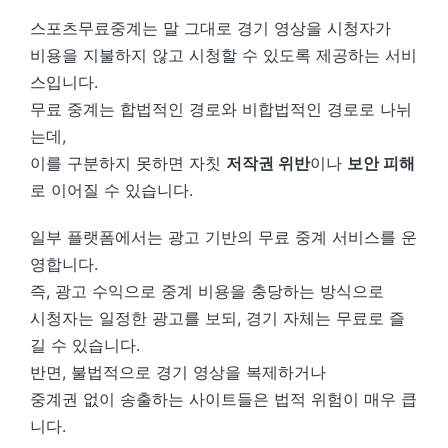
스포츠무료중계는 말 그대로 경기 영상을 시청자가
비용을 지불하지 않고 시청할 수 있도록 제공하는 서비
스입니다.
무료 중계는 합법적인 경로와 비합법적인 경로로 나뉘
는데,
이를 구분하지 못하면 자칫
저작권 위반
이나
보안 피해
로 이어질 수 있습니다.
일부 플랫폼에서는 광고 기반의 무료 중계 서비스를 운
영합니다.
즉, 광고 수익으로 중계 비용을 충당하는 방식으로
시청자는 일정한 광고를 보되, 경기 자체는 무료로 즐
길 수 있습니다.
반면, 불법적으로 경기 영상을 복제하거나
중계권 없이 송출하는 사이트들은 법적 위험이 매우 큽
니다.