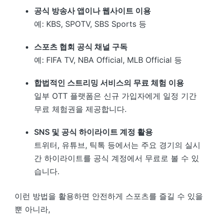
공식 방송사 앱이나 웹사이트 이용
예: KBS, SPOTV, SBS Sports 등
스포츠 협회 공식 채널 구독
예: FIFA TV, NBA Official, MLB Official 등
합법적인 스트리밍 서비스의 무료 체험 이용
일부 OTT 플랫폼은 신규 가입자에게 일정 기간
무료 체험권을 제공합니다.
SNS 및 공식 하이라이트 계정 활용
트위터, 유튜브, 틱톡 등에서는 주요 경기의 실시
간 하이라이트를 공식 계정에서 무료로 볼 수 있
습니다.
이런 방법을 활용하면 안전하게 스포츠를 즐길 수 있을
뿐 아니라,