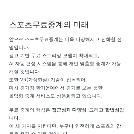
스포츠무료중계의 미래
앞으로 스포츠무료중계는 더욱 다양해지고 진화할 전
망입니다.
광고 기반 무료 스트리밍 모델이 확대되고,
AI 자동 편성 시스템을 통해 개인 맞춤형 중계가 가능
해질 것입니다.
또한 VR(가상현실) 기술이 접목되어,
마치 경기장 한가운데에서 경기를 보는 듯한
몰입형 중계 서비스도 상용화되고 있습니다.
무료 중계의 핵심은
접근성과 다양성
, 그리고
합법성
입
니다.
이 세 가지를 지킨다면, 누구나 안전하게 스포츠의 감