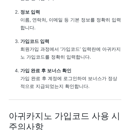
정보 입력
이름, 연락처, 이메일 등 기본 정보를 정확히 입력
합니다.
가입코드 입력
회원가입 과정에서 ‘가입코드’ 입력란에 아귀카지
노 가입코드를 정확히 입력합니다.
가입 완료 후 보너스 확인
가입 완료 후 계정에 로그인하여 보너스가 정상
적으로 지급되었는지 확인합니다.
아귀카지노 가입코드 사용 시
주의사항