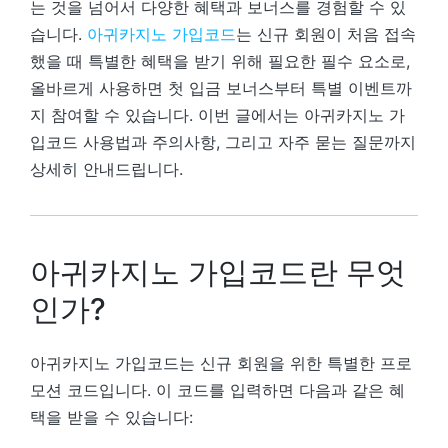
는 것을 넘어서 다양한 혜택과 보너스를 경험할 수 있
습니다.
아귀카지노 가입코드
는 신규 회원이 처음 접속
했을 때 특별한 혜택을 받기 위해 필요한 필수 요소로,
올바르게 사용하면 첫 입금 보너스부터 특별 이벤트까
지 참여할 수 있습니다. 이번 글에서는 아귀카지노 가
입코드 사용법과 주의사항, 그리고 자주 묻는 질문까지
상세히 안내드립니다.
아귀카지노 가입코드란 무엇
인가?
아귀카지노 가입코드는 신규 회원을 위한 특별한 프로
모션 코드입니다. 이 코드를 입력하면 다음과 같은 혜
택을 받을 수 있습니다: