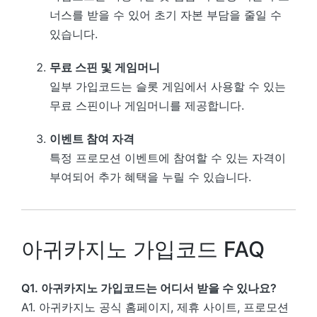
너스를 받을 수 있어 초기 자본 부담을 줄일 수
있습니다.
무료 스핀 및 게임머니
일부 가입코드는 슬롯 게임에서 사용할 수 있는
무료 스핀이나 게임머니를 제공합니다.
이벤트 참여 자격
특정 프로모션 이벤트에 참여할 수 있는 자격이
부여되어 추가 혜택을 누릴 수 있습니다.
아귀카지노 가입코드 FAQ
Q1. 아귀카지노 가입코드는 어디서 받을 수 있나요?
A1. 아귀카지노 공식 홈페이지, 제휴 사이트, 프로모션