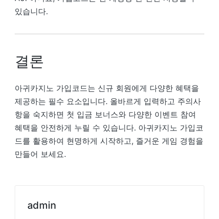
있습니다.
결론
아귀카지노 가입코드는 신규 회원에게 다양한 혜택을
제공하는 필수 요소입니다. 올바르게 입력하고 주의사
항을 숙지하면 첫 입금 보너스와 다양한 이벤트 참여
혜택을 안전하게 누릴 수 있습니다. 아귀카지노 가입코
드를 활용하여 현명하게 시작하고, 즐거운 게임 경험을
만들어 보세요.
admin