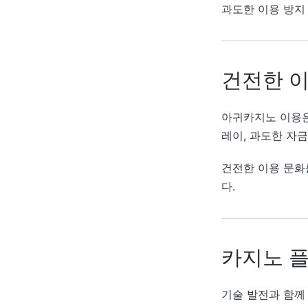
과도한 이용 방지 
건전한 이
아귀카지노 이용은
레이, 과도한 자
건전한 이용 문화
다.
카지노 
기술 발전과 함께