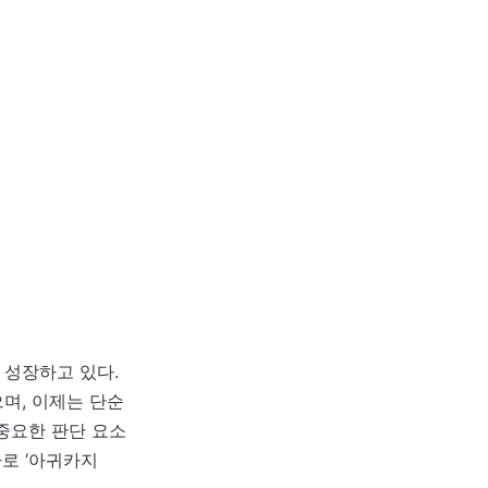
 성장하고 있다.
며, 이제는 단순
 중요한 판단 요소
바로 ‘아귀카지