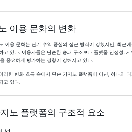
노 이용 문화의 변화
노 이용 문화는 단기 수익 중심의 접근 방식이 강했지만, 최근에
하고 있다. 이용자들은 단순한 승패 구조보다 플랫폼 안정성, 게
성을 중요하게 평가하는 경향이 강해지고 있다.
이러한 변화 흐름 속에서 단순 카지노 플랫폼이 아닌, 하나의 
되고 있다.
카지노 플랫폼의 구조적 요소
정성