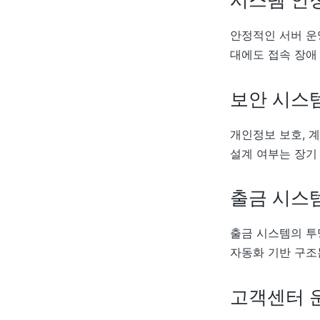
안정적인 서버 운
대에도 접속 장애
보안 시스
개인정보 보호, 
설계 여부는 장기
출금 시스
출금 시스템의 투
자동화 기반 구조
고객센터 