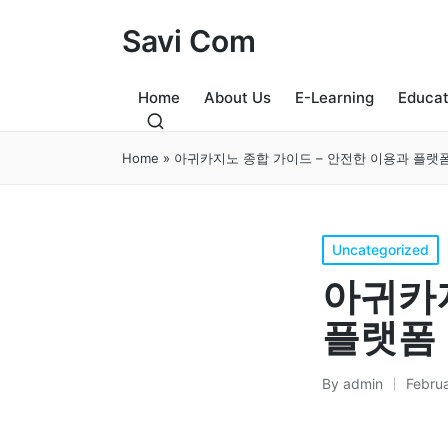
Savi Com
Home
About Us
E-Learning
Educat
Home
»
아귀카지노 종합 가이드 – 안전한 이용과 플랫
Posted
Uncategorized
in
아귀카지
플랫폼
By
admin
Febru
Posted
by