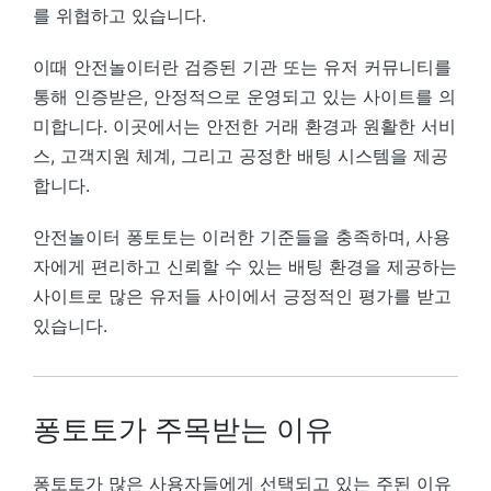
를 위협하고 있습니다.
이때 안전놀이터란 검증된 기관 또는 유저 커뮤니티를
통해 인증받은, 안정적으로 운영되고 있는 사이트를 의
미합니다. 이곳에서는 안전한 거래 환경과 원활한 서비
스, 고객지원 체계, 그리고 공정한 배팅 시스템을 제공
합니다.
안전놀이터 퐁토토는 이러한 기준들을 충족하며, 사용
자에게 편리하고 신뢰할 수 있는 배팅 환경을 제공하는
사이트로 많은 유저들 사이에서 긍정적인 평가를 받고
있습니다.
퐁토토가 주목받는 이유
퐁토토가 많은 사용자들에게 선택되고 있는 주된 이유