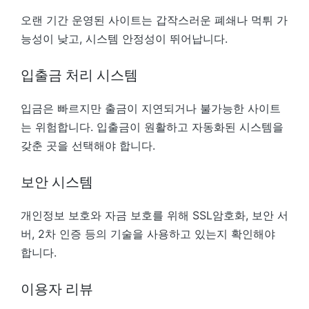
오랜 기간 운영된 사이트는 갑작스러운 폐쇄나 먹튀 가
능성이 낮고, 시스템 안정성이 뛰어납니다.
입출금 처리 시스템
입금은 빠르지만 출금이 지연되거나 불가능한 사이트
는 위험합니다. 입출금이 원활하고 자동화된 시스템을
갖춘 곳을 선택해야 합니다.
보안 시스템
개인정보 보호와 자금 보호를 위해 SSL암호화, 보안 서
버, 2차 인증 등의 기술을 사용하고 있는지 확인해야
합니다.
이용자 리뷰