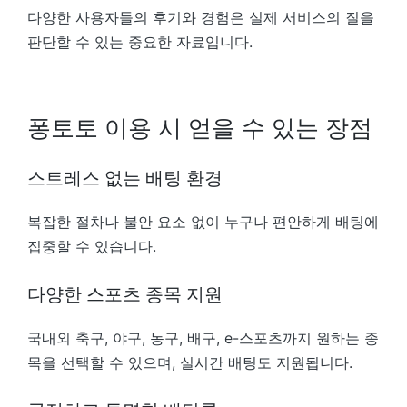
다양한 사용자들의 후기와 경험은 실제 서비스의 질을
판단할 수 있는 중요한 자료입니다.
퐁토토 이용 시 얻을 수 있는 장점
스트레스 없는 배팅 환경
복잡한 절차나 불안 요소 없이 누구나 편안하게 배팅에
집중할 수 있습니다.
다양한 스포츠 종목 지원
국내외 축구, 야구, 농구, 배구, e-스포츠까지 원하는 종
목을 선택할 수 있으며, 실시간 배팅도 지원됩니다.