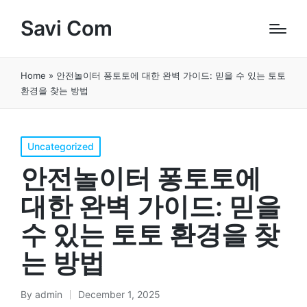
Savi Com
Home
»
안전놀이터 퐁토토에 대한 완벽 가이드: 믿을 수 있는 토토
환경을 찾는 방법
Posted
Uncategorized
in
안전놀이터 퐁토토에
대한 완벽 가이드: 믿을
수 있는 토토 환경을 찾
는 방법
By
admin
December 1, 2025
Posted