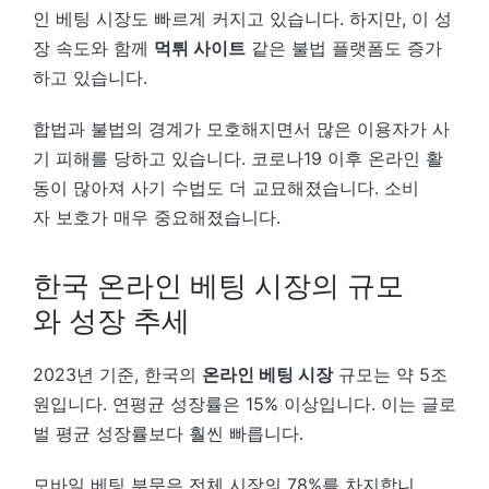
인 베팅 시장도 빠르게 커지고 있습니다. 하지만, 이 성
장 속도와 함께
먹튀 사이트
같은 불법 플랫폼도 증가
하고 있습니다.
합법과 불법의 경계가 모호해지면서 많은 이용자가 사
기 피해를 당하고 있습니다. 코로나19 이후 온라인 활
동이 많아져 사기 수법도 더 교묘해졌습니다. 소비
자 보호가 매우 중요해졌습니다.
한국 온라인 베팅 시장의 규모
와 성장 추세
2023년 기준, 한국의
온라인 베팅 시장
규모는 약 5조
원입니다. 연평균 성장률은 15% 이상입니다. 이는 글로
벌 평균 성장률보다 훨씬 빠릅니다.
모바일 베팅 부문은 전체 시장의 78%를 차지합니