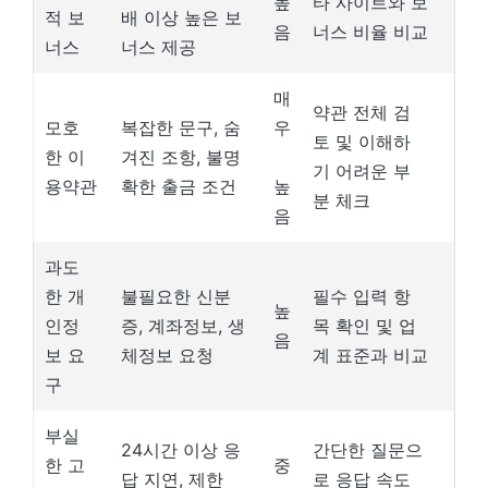
높
타 사이트와 보
적 보
배 이상 높은 보
음
너스 비율 비교
너스
너스 제공
매
약관 전체 검
모호
복잡한 문구, 숨
우
토 및 이해하
한 이
겨진 조항, 불명
기 어려운 부
용약관
확한 출금 조건
높
분 체크
음
과도
한 개
불필요한 신분
필수 입력 항
높
인정
증, 계좌정보, 생
목 확인 및 업
음
보 요
체정보 요청
계 표준과 비교
구
부실
24시간 이상 응
간단한 질문으
한 고
중
답 지연, 제한
로 응답 속도