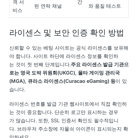
객 서
간
된 연락 채널
와 품질 테스트
비스
라이센스 및 보안 인증 확인 방법
신뢰할 수 있는 베팅 사이트는 공식 라이센스를 보유해
야 합니다. 사이트 하단에 라이센스 정보를 확인하
는 것이 첫 번째 단계입니다.
주요 라이센스 발급 기관으
로는 영국 도박 위원회(UKGC), 몰타 게이밍 관리국
(MGA), 큐라소 라이센스(Curacao eGaming) 등
이 있
습니다.
라이센스 번호를 발급 기관 웹사이트에서 직접 확인하
는 것이 중요합니다. 단순히 로고만 표시하는 경우
가 많습니다. 또한, SSL 인증서 확인도 필수적입니
다. 브라우저 주소창에 자물쇠 아이콘이 표시되는지 확
인하세요.