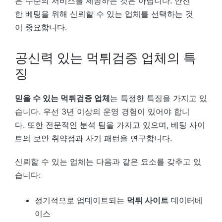
은 수준의 서비스를 제공하는 것은 아닙니다. 안전
한 베팅을 위해 신뢰할 수 있는 업체를 선택하는 것
이 중요합니다.
공신력 있는 먹튀검증 업체의 특
징
믿을 수 있는 먹튀검증 업체
는 특정한 특징을 가지고 있
습니다. 우선 3년 이상의 운영 경험이 있어야 합니
다. 또한 전문적인 분석 팀을 가지고 있으며, 베팅 사이
트의 보안 취약점과 사기 패턴을 연구합니다.
신뢰할 수 있는 업체는 다음과 같은 요소를 갖추고 있
습니다:
정기적으로 업데이트되는
먹튀 사이트
데이터베
이스