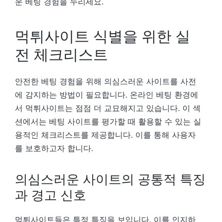
운 베팅 경험을 누리세요.
먹튀사이트 식별을 위한 실
전 체크리스트
안전한 베팅 경험을 위해 의심스러운 사이트를 사전
에 감지하는 방법이 필요합니다. 온라인 베팅 환경에
서 먹튀사이트는 점점 더 교묘해지고 있습니다. 이 섹
션에서는 베팅 사이트를 평가할 때 활용할 수 있는 실
용적인 체크리스트를 제공합니다. 이를 통해 사용자
를 보호하고자 합니다.
의심스러운 사이트의 공통적 특징
과 경고 신호
먹튀사이트들은 특정 특징을 보입니다. 이를 인지하