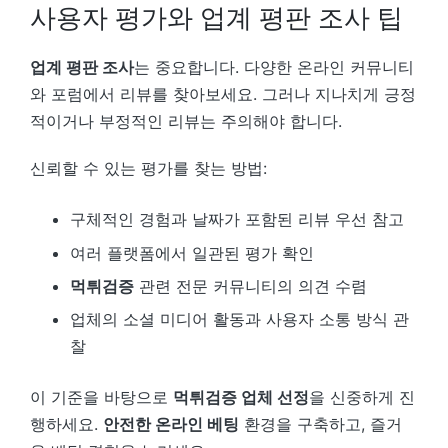
사용자 평가와 업계 평판 조사 팁
업계 평판 조사
는 중요합니다. 다양한 온라인 커뮤니티
와 포럼에서 리뷰를 찾아보세요. 그러나 지나치게 긍정
적이거나 부정적인 리뷰는 주의해야 합니다.
신뢰할 수 있는 평가를 찾는 방법:
구체적인 경험과 날짜가 포함된 리뷰 우선 참고
여러 플랫폼에서 일관된 평가 확인
먹튀검증
관련 전문 커뮤니티의 의견 수렴
업체의 소셜 미디어 활동과 사용자 소통 방식 관
찰
이 기준을 바탕으로
먹튀검증 업체 선정
을 신중하게 진
행하세요.
안전한 온라인 베팅
환경을 구축하고, 즐거