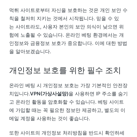
먹튀 사이트로부터 자신을 보호하는 것은 개인 보안 수
칙을 철저히 지키는 것에서 시작됩니다. 믿을 수 있
는 사이트라도, 사용자 본인의 보안 의식이 낮으면 위
험에 노출될 수 있습니다. 온라인 베팅 환경에서는 개
인정보와 금융정보 보호가 중요합니다. 이에 대한 방법
을 알아보겠습니다.
개인정보 보호를 위한 필수 조치
온라인 베팅 시 개인정보 보호는 가장 기본적인 안전장
치입니다.
VPN(가상사설망)
을 사용하면 IP 주소를 숨기
고 온라인 활동을 암호화할 수 있습니다. 베팅 사이트
에 가입할 때는 꼭 필요한 정보만 제공하고, 별도의 이
메일 계정을 사용하는 것이 좋습니다.
또한 사이트의 개인정보 처리방침을 반드시 확인하세