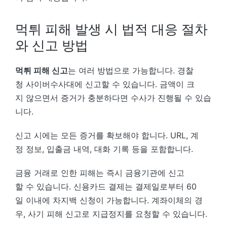
먹튀 피해 발생 시 법적 대응 절차
와 신고 방법
먹튀 피해 신고
는 여러 방법으로 가능합니다. 경찰
청 사이버수사대에 신고할 수 있습니다. 금액이 크
지 않으면서 증거가 충분하다면 수사가 진행될 수 있습
니다.
신고 시에는 모든 증거를 확보해야 합니다. URL, 계
정 정보, 입출금 내역, 대화 기록 등을 포함합니다.
금융 거래로 인한 피해는 즉시 금융기관에 신고
할 수 있습니다. 신용카드 결제는 결제일로부터 60
일 이내에 차지백 신청이 가능합니다. 계좌이체의 경
우, 사기 피해 신고로 지급정지를 요청할 수 있습니다.