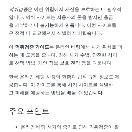
먹튀검증
은 이런 위험에서 자신을 보호하는 데 필수적
입니다. 먹튀 사이트는 사용자의 돈을 받지만 출금
을 거부하거나 불가능하게 만듭니다. 이런 사이트들
은 점점 더 교묘해져서 식별하기 어렵습니다.
이
먹튀검증 가이드
는 온라인 베팅에서 사기 위험을 피
하는 데 도움을 줍니다. 최신 사기 수법, 안전한 사이
트 선택 방법, 개인 정보 보호 전략 등을 다룹니다.
한국 온라인 베팅 시장의 현황과 법적 규제 정보도 제
공합니다. 이 가이드를 통해 사기 사이트를 식별하
고 피해를 예방하는 방법을 배울 수 있습니다.
주요 포인트
온라인 베팅 사기의 증가로 인해 먹튀검증이 필