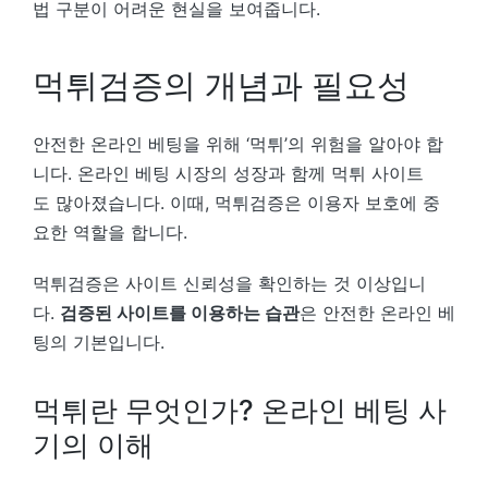
법 구분이 어려운 현실을 보여줍니다.
먹튀검증의 개념과 필요성
안전한 온라인 베팅을 위해 ‘먹튀’의 위험을 알아야 합
니다. 온라인 베팅 시장의 성장과 함께 먹튀 사이트
도 많아졌습니다. 이때, 먹튀검증은 이용자 보호에 중
요한 역할을 합니다.
먹튀검증은 사이트 신뢰성을 확인하는 것 이상입니
다.
검증된 사이트를 이용하는 습관
은 안전한 온라인 베
팅의 기본입니다.
먹튀란 무엇인가? 온라인 베팅 사
기의 이해