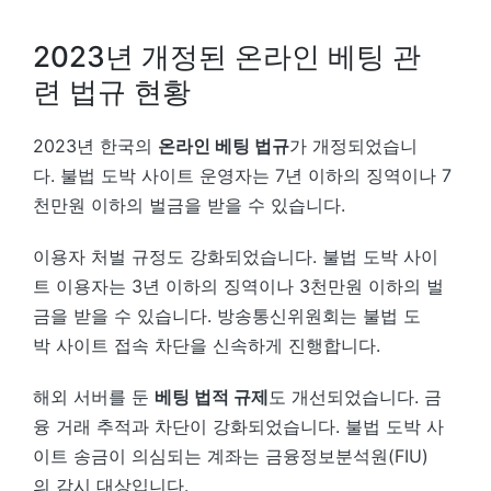
2023년 개정된 온라인 베팅 관
련 법규 현황
2023년 한국의
온라인 베팅 법규
가 개정되었습니
다. 불법 도박 사이트 운영자는 7년 이하의 징역이나 7
천만원 이하의 벌금을 받을 수 있습니다.
이용자 처벌 규정도 강화되었습니다. 불법 도박 사이
트 이용자는 3년 이하의 징역이나 3천만원 이하의 벌
금을 받을 수 있습니다. 방송통신위원회는 불법 도
박 사이트 접속 차단을 신속하게 진행합니다.
해외 서버를 둔
베팅 법적 규제
도 개선되었습니다. 금
융 거래 추적과 차단이 강화되었습니다. 불법 도박 사
이트 송금이 의심되는 계좌는 금융정보분석원(FIU)
의 감시 대상입니다.