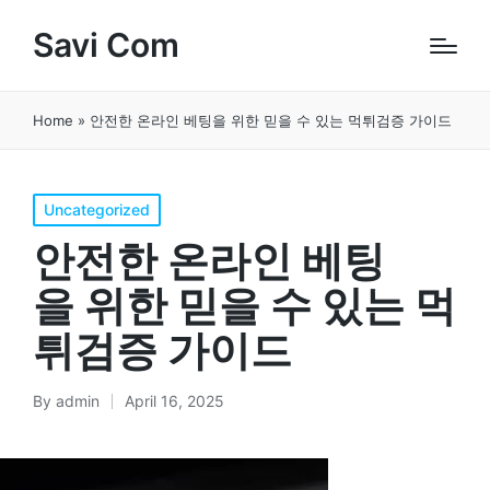
Savi Com
Home
»
안전한 온라인 베팅을 위한 믿을 수 있는 먹튀검증 가이드
Posted
Uncategorized
in
안전한 온라인 베팅
을 위한 믿을 수 있는 먹
튀검증 가이드
By
admin
April 16, 2025
Posted
by