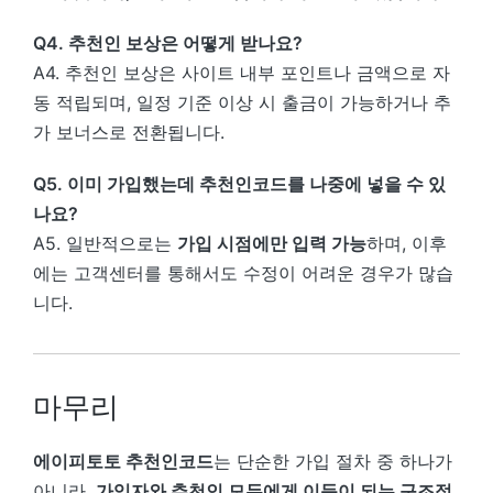
Q4. 추천인 보상은 어떻게 받나요?
A4. 추천인 보상은 사이트 내부 포인트나 금액으로 자
동 적립되며, 일정 기준 이상 시 출금이 가능하거나 추
가 보너스로 전환됩니다.
Q5. 이미 가입했는데 추천인코드를 나중에 넣을 수 있
나요?
A5. 일반적으로는
가입 시점에만 입력 가능
하며, 이후
에는 고객센터를 통해서도 수정이 어려운 경우가 많습
니다.
마무리
에이피토토 추천인코드
는 단순한 가입 절차 중 하나가
아니라,
가입자와 추천인 모두에게 이득이 되는 구조적