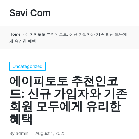
Savi Com
Home
»
에이피토토 추천인코드: 신규 가입자와 기존 회원 모두에
게 유리한 혜택
Posted
Uncategorized
in
에이피토토 추천인코
드: 신규 가입자와 기존
회원 모두에게 유리한
혜택
By
admin
August 1, 2025
Posted