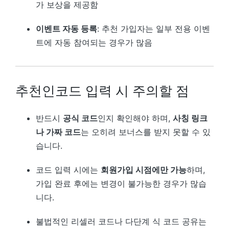
가 보상을 제공함
이벤트 자동 등록
: 추천 가입자는 일부 전용 이벤
트에 자동 참여되는 경우가 많음
추천인코드 입력 시 주의할 점
반드시
공식 코드
인지 확인해야 하며,
사칭 링크
나 가짜 코드
는 오히려 보너스를 받지 못할 수 있
습니다.
코드 입력 시에는
회원가입 시점에만 가능
하며,
가입 완료 후에는 변경이 불가능한 경우가 많습
니다.
불법적인 리셀러 코드나 다단계 식 코드 공유는