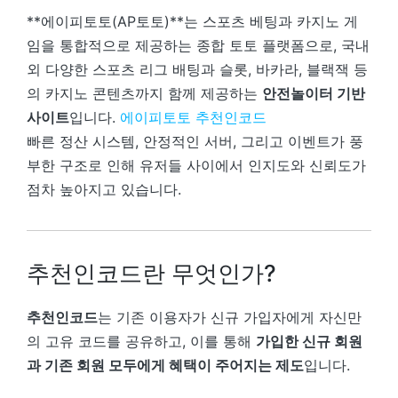
**에이피토토(AP토토)**는 스포츠 베팅과 카지노 게
임을 통합적으로 제공하는 종합 토토 플랫폼으로, 국내
외 다양한 스포츠 리그 배팅과 슬롯, 바카라, 블랙잭 등
의 카지노 콘텐츠까지 함께 제공하는
안전놀이터 기반
사이트
입니다.
에이피토토 추천인코드
빠른 정산 시스템, 안정적인 서버, 그리고 이벤트가 풍
부한 구조로 인해 유저들 사이에서 인지도와 신뢰도가
점차 높아지고 있습니다.
추천인코드란 무엇인가?
추천인코드
는 기존 이용자가 신규 가입자에게 자신만
의 고유 코드를 공유하고, 이를 통해
가입한 신규 회원
과 기존 회원 모두에게 혜택이 주어지는 제도
입니다.