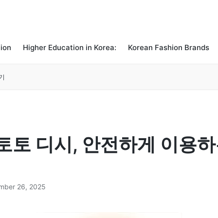
ion
Higher Education in Korea:
Korean Fashion Brands
기
토 디시, 안전하게 이용하
mber 26, 2025