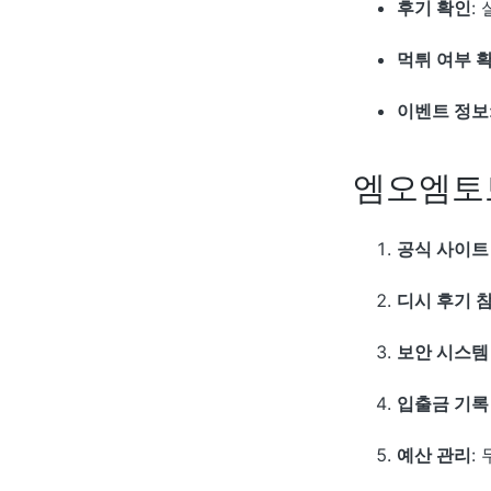
후기 확인
:
먹튀 여부 
이벤트 정보
엠오엠토
공식 사이트
디시 후기 
보안 시스템
입출금 기록
예산 관리
: