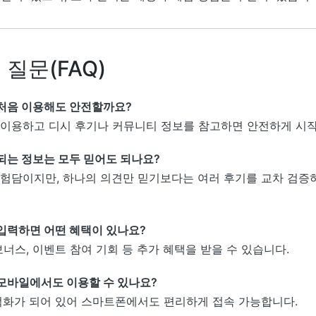
 질문(FAQ)
 처음 이용해도 안전할까요?
를 이용하고 디시 후기나 커뮤니티 정보를 참고하면 안전하게 시작
유되는 정보는 모두 믿어도 되나요?
 경험담이지만, 하나의 의견만 믿기보다는 여러 후기를 교차 검증
 입력하면 어떤 혜택이 있나요?
 보너스, 이벤트 참여 기회 등 추가 혜택을 받을 수 있습니다.
 모바일에서도 이용할 수 있나요?
 최적화가 되어 있어 스마트폰에서도 편리하게 접속 가능합니다.