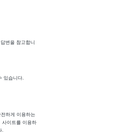
의 답변을 참고합니
수 있습니다.
안전하게 이용하는
식 사이트를 이용하
.