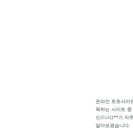
온라인 토토사이트
목하는 사이트 중
드(디시)**가 자
알아보겠습니다.