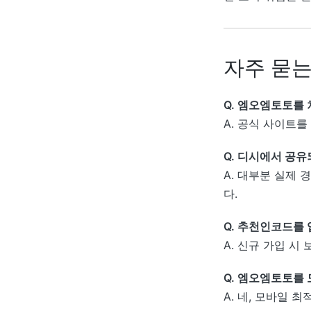
자주 묻는
Q. 엠오엠토토를
A. 공식 사이트
Q. 디시에서 공
A. 대부분 실제
다.
Q. 추천인코드를
A. 신규 가입 시
Q. 엠오엠토토를
A. 네, 모바일