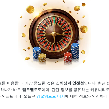
를 이용할 때 가장 중요한 것은
신뢰성과 안전성
입니다. 최근 
 하나가 바로
엠오엠토토
이며, 관련 정보를 공유하는 커뮤니티
주 언급됩니다. 오늘은
엠오엠토토 디시
에 대한 정보와 안전하게