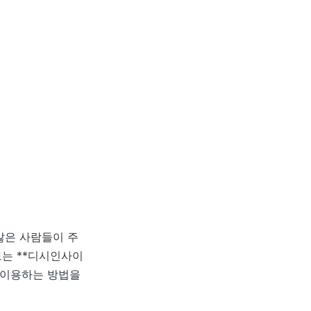
많은 사람들이 주
로는 **디시인사이
 이용하는 방법을