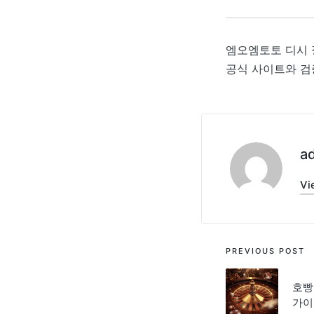
엠오엠토토 디시 
공식 사이트와 검
a
Vi
Post
PREVIOUS POST
navigati
호빵
가이