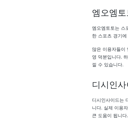
엠오엠토
엠오엠토토는 스포
한 스포츠 경기에 
많은 이용자들이 
영 덕분입니다. 
낄 수 있습니다.
디시인사
디시인사이드는 다
니다. 실제 이용자
큰 도움이 됩니다.