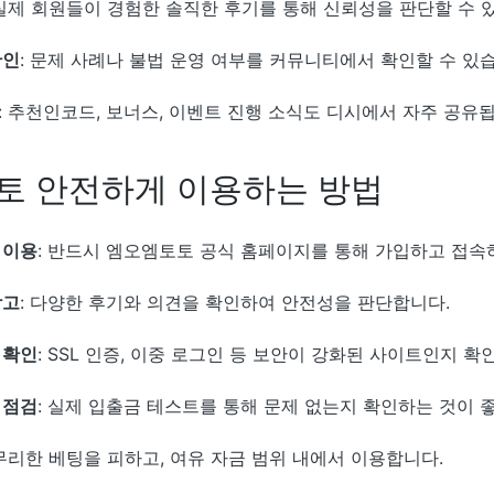
 실제 회원들이 경험한 솔직한 후기를 통해 신뢰성을 판단할 수 
확인
: 문제 사례나 불법 운영 여부를 커뮤니티에서 확인할 수 있
: 추천인코드, 보너스, 이벤트 진행 소식도 디시에서 자주 공유
토 안전하게 이용하는 방법
 이용
: 반드시 엠오엠토토 공식 홈페이지를 통해 가입하고 접속
참고
: 다양한 후기와 의견을 확인하여 안전성을 판단합니다.
 확인
: SSL 인증, 이중 로그인 등 보안이 강화된 사이트인지 확
 점검
: 실제 입출금 테스트를 통해 문제 없는지 확인하는 것이 
 무리한 베팅을 피하고, 여유 자금 범위 내에서 이용합니다.