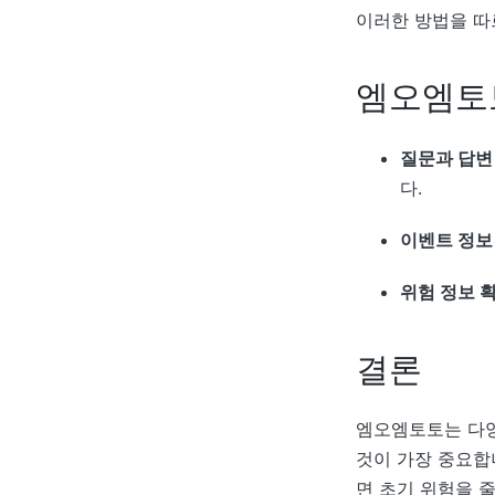
이러한 방법을 따
엠오엠토토
질문과 답변
다.
이벤트 정보
위험 정보 
결론
엠오엠토토는 다양
것이 가장 중요합
면 초기 위험을 줄