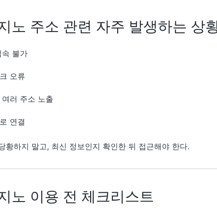
지노 주소 관련 자주 발생하는 상
접속 불가
크 오류
 여러 주소 노출
로 연결
당황하지 말고, 최신 정보인지 확인한 뒤 접근해야 한다.
지노 이용 전 체크리스트