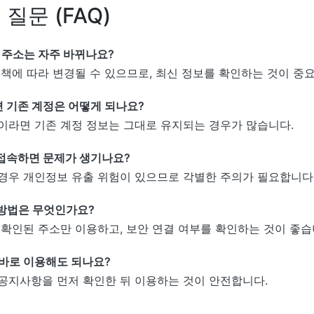
질문 (FAQ)
 주소는 자주 바뀌나요?
정책에 따라 변경될 수 있으므로, 최신 정보를 확인하는 것이 중
면 기존 계정은 어떻게 되나요?
이라면 기존 계정 정보는 그대로 유지되는 경우가 많습니다.
 접속하면 문제가 생기나요?
경우 개인정보 유출 위험이 있으므로 각별한 주의가 필요합니다
 방법은 무엇인가요?
 확인된 주소만 이용하고, 보안 연결 여부를 확인하는 것이 좋습
후 바로 이용해도 되나요?
공지사항을 먼저 확인한 뒤 이용하는 것이 안전합니다.