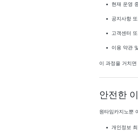
현재 운영 
공지사항 또
고객센터 또
이용 약관 
이 과정을 거치면
안전한 이
원타임카지노뿐 아
개인정보 최