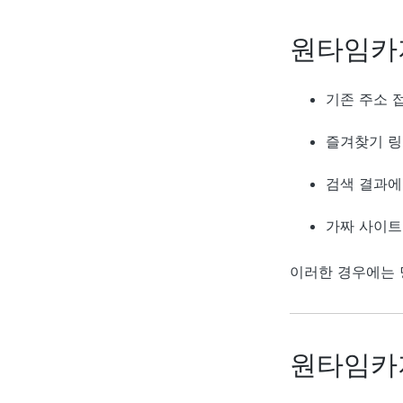
원타임카
기존 주소 
즐겨찾기 링
검색 결과에
가짜 사이트
이러한 경우에는 
원타임카