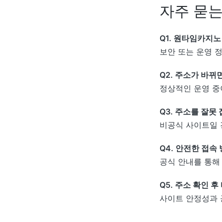
자주 묻는 
Q1. 원타임카지노
보안 또는 운영 
Q2. 주소가 바뀌
정상적인 운영 중
Q3. 주소를 잘못
비공식 사이트일 
Q4. 안전한 접속
공식 안내를 통해
Q5. 주소 확인 
사이트 안정성과 