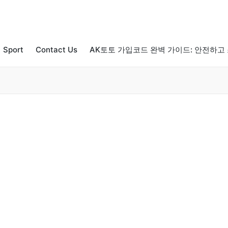
Sport
Contact Us
AK토토 가입코드 완벽 가이드: 안전하고