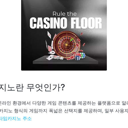
지노란 무엇인가?
라인 환경에서 다양한 게임 콘텐츠를 제공하는 플랫폼으로 알려
카지노 형식의 게임까지 폭넓은 선택지를 제공하며, 일부 사용
타임카지노 주소