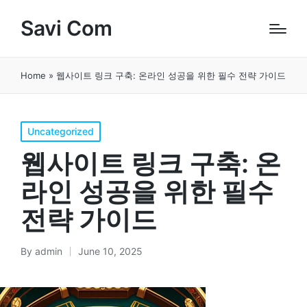
Savi Com
Home
»
웹사이트 링크 구축: 온라인 성공을 위한 필수 전략 가이드
Posted
Uncategorized
in
웹사이트 링크 구축: 온
라인 성공을 위한 필수
전략 가이드
By
admin
June 10, 2025
Posted
by