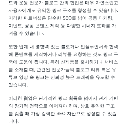
드와 운동 전문가 블로그 간의 협업은 매우 자연스럽고
사용자에게도 유익한 링크 구조를 형성할 수 있습니다.
이러한 파트너십은 단순한 SEO를 넘어 공동 마케팅,
이벤트, 공동 콘텐츠 제작 등 다양한 시너지 효과를 가
져올 수 있습니다.
또한 업계 내 영향력 있는 블로거나 인플루언서와 협력
해 콘텐츠를 제작하거나 리뷰를 요청하는 것도 링크 구
축에 도움이 됩니다. 특히 신제품을 출시하거나 서비스
를 소개할 때, 관련된 전문가들의 블로그 리뷰 혹은 유
튜브 영상 속 링크는 신뢰성 높은 트래픽을 유도할 수
있습니다.
이러한 협업은 단기적인 링크 획득을 넘어서 관계 기반
의 장기적 전략으로 이어져야 하며, 상호 유익한 구조
를 갖출 때 가장 강력한 SEO 자산으로 성장할 수 있습
니다.