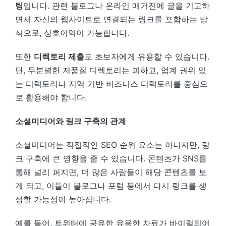
팅
입니다. 관련 블로그나 온라인 매거진에 글을 기고하
면서 자신의 웹사이트로 연결되는 링크를 포함하는 방
식으로, 상호이익이 가능합니다.
또한
디렉토리 제출
도 초보자에게 유용할 수 있습니다.
단, 무분별한 저품질 디렉토리는 피하고, 업계 권위 있
는 디렉토리나 지역 기반 비즈니스 디렉토리를 중심으
로 활용해야 합니다.
소셜미디어와 링크 구축의 관계
소셜미디어는 직접적인 SEO 순위 요소는 아니지만, 링
크 구축에 큰 영향을 줄 수 있습니다. 콘텐츠가 SNS를
통해 널리 퍼지면, 더 많은 사람들이 해당 콘텐츠를 보
게 되고, 이들이 블로그나 포럼 등에서 다시 링크를 생
성할 가능성이 높아집니다.
예를 들어, 트위터에 공유한 유용한 자료가 바이럴되어