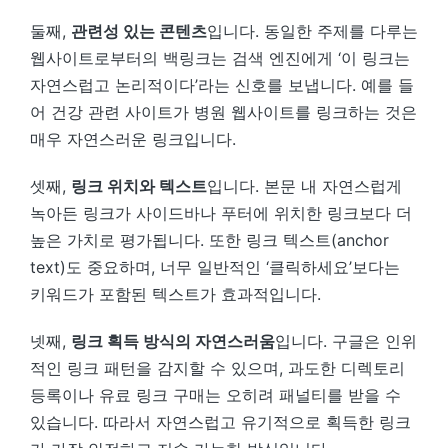
둘째,
관련성 있는 콘텐츠
입니다. 동일한 주제를 다루는
웹사이트로부터의 백링크는 검색 엔진에게 ‘이 링크는
자연스럽고 논리적이다’라는 신호를 보냅니다. 예를 들
어 건강 관련 사이트가 병원 웹사이트를 링크하는 것은
매우 자연스러운 링크입니다.
셋째,
링크 위치와 텍스트
입니다. 본문 내 자연스럽게
녹아든 링크가 사이드바나 푸터에 위치한 링크보다 더
높은 가치로 평가됩니다. 또한 링크 텍스트(anchor
text)도 중요하며, 너무 일반적인 ‘클릭하세요’보다는
키워드가 포함된 텍스트가 효과적입니다.
넷째,
링크 획득 방식의 자연스러움
입니다. 구글은 인위
적인 링크 패턴을 감지할 수 있으며, 과도한 디렉토리
등록이나 유료 링크 구매는 오히려 패널티를 받을 수
있습니다. 따라서 자연스럽고 유기적으로 획득한 링크