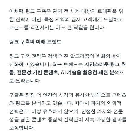
이처럼 링크 구축은 단지 전 세계 대상의 트래픽을 위
한 전략이 아닌, 특정 지역의 잠재 고객에게 도달하고
브랜드를 각인시키는 데도 큰 역할을 합니다.
링크 구축의 미래 트렌드
링크 구축 전략은 검색 엔진 알고리즘의 변화와 함께
진화하고 있습니다. 최근 트렌드는
자연스러운 링크 흐
름
,
전문성 기반 콘텐츠
,
AI 기술을 활용한 패턴 분석
으
로 요약됩니다.
구글은 점점 더 인간의 시각과 유사한 방식으로 콘텐츠
와 링크를 분석하고 있습니다. 따라서 과거의 인위적
전략은 더 이상 유효하지 않으며, 진정한 가치와 전문
성을 담은 콘텐츠 중심의 전략만이 지속 가능한 결과를
보장합니다.