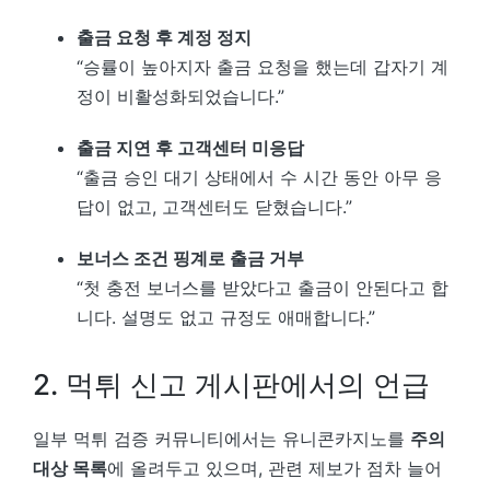
출금 요청 후 계정 정지
“승률이 높아지자 출금 요청을 했는데 갑자기 계
정이 비활성화되었습니다.”
출금 지연 후 고객센터 미응답
“출금 승인 대기 상태에서 수 시간 동안 아무 응
답이 없고, 고객센터도 닫혔습니다.”
보너스 조건 핑계로 출금 거부
“첫 충전 보너스를 받았다고 출금이 안된다고 합
니다. 설명도 없고 규정도 애매합니다.”
2. 먹튀 신고 게시판에서의 언급
일부 먹튀 검증 커뮤니티에서는 유니콘카지노를
주의
대상 목록
에 올려두고 있으며, 관련 제보가 점차 늘어