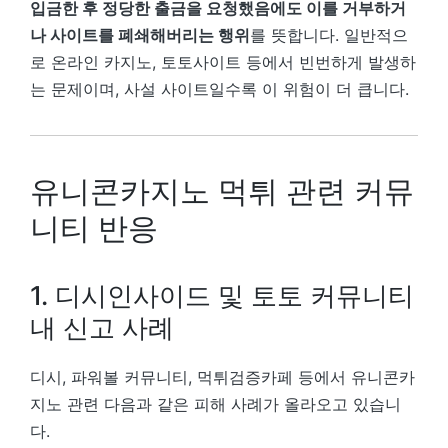
입금한 후 정당한 출금을 요청했음에도 이를 거부하거
나 사이트를 폐쇄해버리는 행위
를 뜻합니다. 일반적으
로 온라인 카지노, 토토사이트 등에서 빈번하게 발생하
는 문제이며, 사설 사이트일수록 이 위험이 더 큽니다.
유니콘카지노 먹튀 관련 커뮤
니티 반응
1. 디시인사이드 및 토토 커뮤니티
내 신고 사례
디시, 파워볼 커뮤니티, 먹튀검증카페 등에서 유니콘카
지노 관련 다음과 같은 피해 사례가 올라오고 있습니
다.