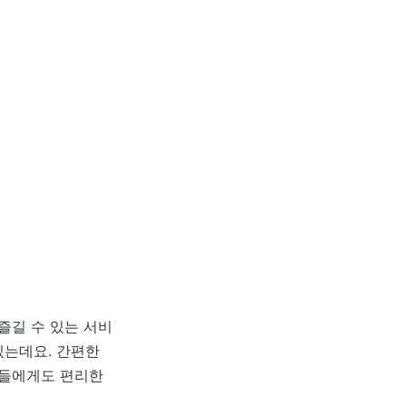
즐길 수 있는 서비
있는데요. 간편한
이들에게도 편리한