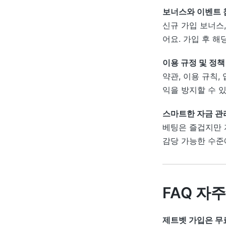
보너스와 이벤트 
신규 가입 보너스,
어요. 가입 후 
이용 규정 및 정책
약관, 이용 규칙,
익을 방지할 수 있
스마트한 자금 관
베팅은 즐겁지만 
감당 가능한 수준
FAQ 자
제트벳 가입은 무