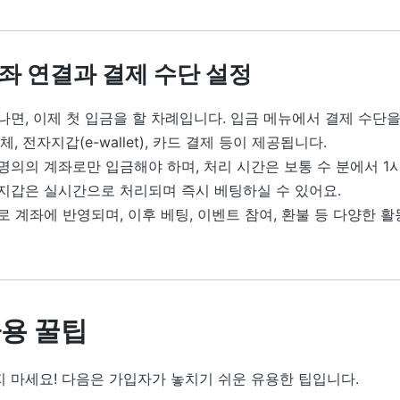
계좌 연결과 결제 수단 설정
나면, 이제 첫 입금을 할 차례입니다. 입금 메뉴에서 결제 수단을
, 전자지갑(e-wallet), 카드 결제 등이 제공됩니다.
명의의 계좌로만 입금해야 하며, 처리 시간은 보통 수 분에서 1
지갑은 실시간으로 처리되며 즉시 베팅하실 수 있어요.
 계좌에 반영되며, 이후 베팅, 이벤트 참여, 환불 등 다양한 
용 꿀팁
 마세요! 다음은 가입자가 놓치기 쉬운 유용한 팁입니다.