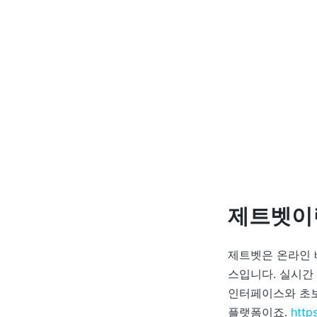
제트벳이
제트벳은 온라인 
스입니다. 실시간
인터페이스와 초보
플랫폼이죠.
http