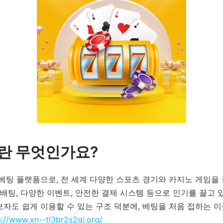
란 무엇인가요?
베팅 플랫폼으로, 전 세계 다양한 스포츠 경기와 카지노 게임을 
 배팅, 다양한 이벤트, 안전한 결제 시스템 등으로 인기를 끌고 
자도 쉽게 이용할 수 있는 구조 덕분에, 베팅을 처음 접하는 
s://www.xn--tl3br2s2qi.org/