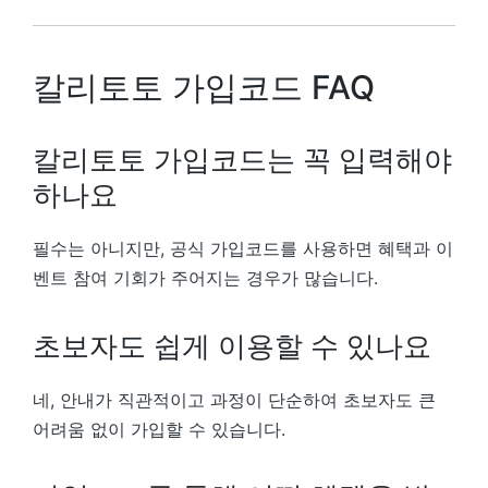
칼리토토 가입코드 FAQ
칼리토토 가입코드는 꼭 입력해야
하나요
필수는 아니지만, 공식 가입코드를 사용하면 혜택과 이
벤트 참여 기회가 주어지는 경우가 많습니다.
초보자도 쉽게 이용할 수 있나요
네, 안내가 직관적이고 과정이 단순하여 초보자도 큰
어려움 없이 가입할 수 있습니다.