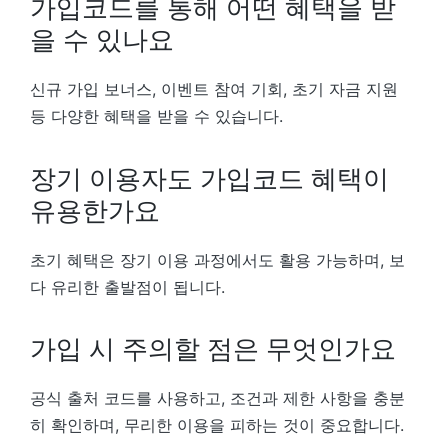
가입코드를 통해 어떤 혜택을 받
을 수 있나요
신규 가입 보너스, 이벤트 참여 기회, 초기 자금 지원
등 다양한 혜택을 받을 수 있습니다.
장기 이용자도 가입코드 혜택이
유용한가요
초기 혜택은 장기 이용 과정에서도 활용 가능하며, 보
다 유리한 출발점이 됩니다.
가입 시 주의할 점은 무엇인가요
공식 출처 코드를 사용하고, 조건과 제한 사항을 충분
히 확인하며, 무리한 이용을 피하는 것이 중요합니다.