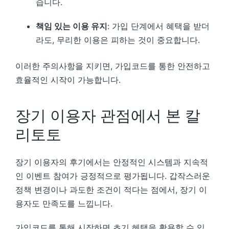
습니다.
책임 있는 이용 유지
: 가입 단계에서 혜택을 받더
라도, 무리한 이용은 피하는 것이 중요합니다.
이러한 주의사항을 지키면, 가입코드를 통한 안전하고
효율적인 시작이 가능합니다.
장기 이용자 관점에서 본 칼
리토토
장기 이용자의 후기에서는 안정적인 시스템과 지속적
인 이벤트 참여가 긍정적으로 평가됩니다. 갑작스러운
정책 변경이나 과도한 조건이 적다는 점에서, 장기 이
용자도 만족도를 느낍니다.
가입코드를 통해 시작하면 초기 혜택을 활용할 수 있