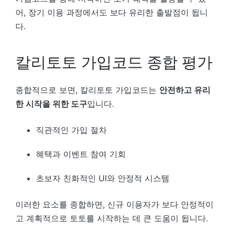
어, 장기 이용 과정에서도 보다 유리한 출발점이 됩니
다.
칼리토토 가입코드 종합 평가
종합적으로 보면, 칼리토토 가입코드는
안전하고 유리
한 시작을 위한 도구
입니다.
직관적인 가입 절차
혜택과 이벤트 참여 기회
초보자 친화적인 UI와 안정적 시스템
이러한 요소를 종합하면, 신규 이용자가 보다 안정적이
고 계획적으로 토토를 시작하는 데 큰 도움이 됩니다.