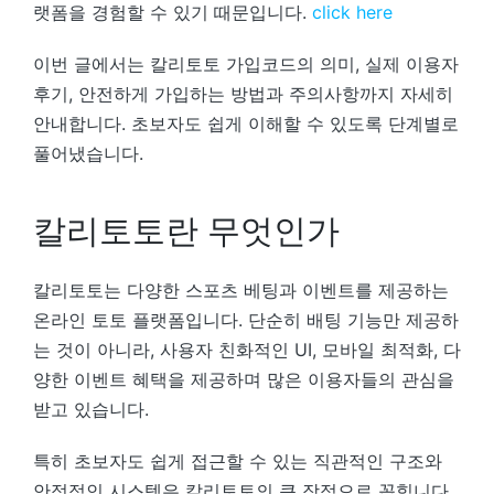
랫폼을 경험할 수 있기 때문입니다.
click here
이번 글에서는 칼리토토 가입코드의 의미, 실제 이용자
후기, 안전하게 가입하는 방법과 주의사항까지 자세히
안내합니다. 초보자도 쉽게 이해할 수 있도록 단계별로
풀어냈습니다.
칼리토토란 무엇인가
칼리토토는 다양한 스포츠 베팅과 이벤트를 제공하는
온라인 토토 플랫폼입니다. 단순히 배팅 기능만 제공하
는 것이 아니라, 사용자 친화적인 UI, 모바일 최적화, 다
양한 이벤트 혜택을 제공하며 많은 이용자들의 관심을
받고 있습니다.
특히 초보자도 쉽게 접근할 수 있는 직관적인 구조와
안정적인 시스템은 칼리토토의 큰 장점으로 꼽힙니다.