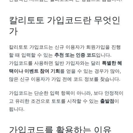
칼리토토 가입코드란 무엇인
가
칼리토토 가입코드는 신규 이용자가 회원가입을 진행
할 때 입력할 수 있는
추천 또는 인증 코드
입니다.
가입코드를 사용하면 일반 가입자와는 달리
특별한 혜
택이나 이벤트 참여 기회
를 얻을 수 있는 경우가 많아,
많은 신규 이용자가 가입 전에 코드 정보를 찾습니다.
가입코드는 단순한 입력 항목이 아니라, 보다 안정적이
고 유리한 조건으로 토토를 시작할 수 있는
출발점
이
됩니다.
가입코드를 활용하는 이유