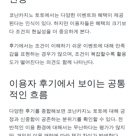
코난카지노 토토에서는 다양한 이벤트와 혜택이 제공
된다는 인식이 있다. 하지만 이용자들은 혜택의 크기보
다 조건의 현실성을 더 중요하게 본다.
후기에서는 조건이 이해하기 쉬운 이벤트에 대해 만족
감을 표현하는 경우가 많으며, 조건이 복잡할수록 활용
도가 떨어진다는 의견도 함께 나타난다.
이용자 후기에서 보이는 공통
적인 흐름
다양한 후기를 종합해보면 코난카지노 토토에 대해 긍
정과 신중함이 공존하는 분위기를 확인할 수 있다. 전
반적인 이용 환경에 대해서는 무난하다는 평가가 많지
만, 개인의 이용 패턴에 따라 체감 차이가 발생한다.