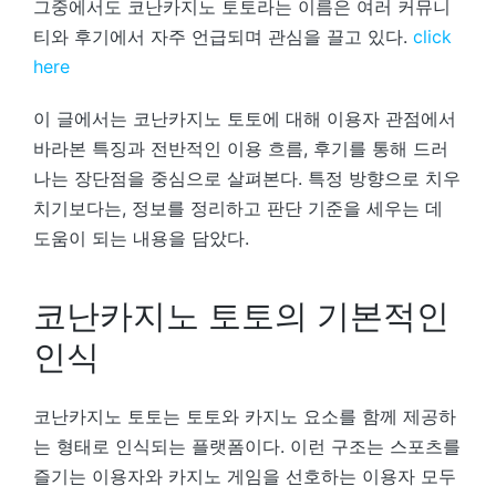
그중에서도 코난카지노 토토라는 이름은 여러 커뮤니
티와 후기에서 자주 언급되며 관심을 끌고 있다.
click
here
이 글에서는 코난카지노 토토에 대해 이용자 관점에서
바라본 특징과 전반적인 이용 흐름, 후기를 통해 드러
나는 장단점을 중심으로 살펴본다. 특정 방향으로 치우
치기보다는, 정보를 정리하고 판단 기준을 세우는 데
도움이 되는 내용을 담았다.
코난카지노 토토의 기본적인
인식
코난카지노 토토는 토토와 카지노 요소를 함께 제공하
는 형태로 인식되는 플랫폼이다. 이런 구조는 스포츠를
즐기는 이용자와 카지노 게임을 선호하는 이용자 모두