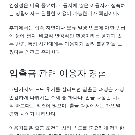
안정성은 더욱 중요하다. 동시에 많은 이용자가 접속하
는 상황에서도 원활한 이용이 가능한지가 핵심이다.
후기에서는 접속 지연이나 오류 발생 빈도에 대한 언급
이 눈에 띈다. 비교적 안정적인 환경이라는 평가가 있
는 반면, 특정 시간대에는 이용자가 몰려 불편함을 느
꼈다는 의견도 존재한다.
입출금 관련 이용자 경험
코난카지노 토토 후기를 살펴보면 입출금 과정은 가장
민감하게 다뤄지는 주제 중 하나다. 입금 과정은 비교
적 빠르다는 의견이 많으며, 출금 과정에서는 개인별
경험 차이가 나타난다.
이용자들은 출금 조건과 처리 속도를 중요하게 평가한