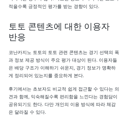
적을수록 긍정적인 평가를 받는 경향이 있다.
토토 콘텐츠에 대한 이용자
반응
코난카지노 토토의 토토 관련 콘텐츠는 경기 선택의 폭
과 정보 제공 방식이 주요 평가 대상이 된다. 이용자들
은 배당 구조가 이해하기 쉬운지, 경기 정보가 명확하
게 정리되어 있는지를 중요하게 본다.
후기에서는 초보자도 비교적 쉽게 접근할 수 있다는 의
견과 함께, 익숙해질수록 편리함을 느낀다는 경험담이
공유되기도 한다. 다만 개인의 이용 방식에 따라 체감
은 달라질 수 있다.