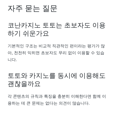
자주 묻는 질문
코난카지노 토토는 초보자도 이용
하기 쉬운가요
기본적인 구조는 비교적 직관적인 편이라는 평가가 많
아, 천천히 익히면 초보자도 무리 없이 이용할 수 있습
니다.
토토와 카지노를 동시에 이용해도
괜찮을까요
각 콘텐츠의 규칙과 특징을 충분히 이해한다면 함께 이
용하는 데 큰 문제는 없다는 의견이 많습니다.