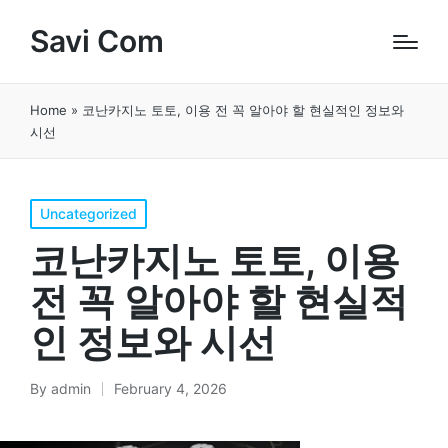
Savi Com
Home
»
코난카지노 토토, 이용 전 꼭 알아야 할 현실적인 정보와
시선
Posted
Uncategorized
in
코난카지노 토토, 이용
전 꼭 알아야 할 현실적
인 정보와 시선
By
admin
February 4, 2026
Posted
by