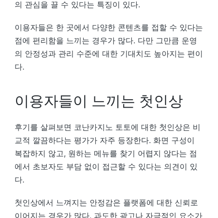
의 관심을 끌 수 있다는 특징이 있다.
이용자들은 한 곳에서 다양한 콘텐츠를 접할 수 있다는
점에 편리함을 느끼는 경우가 많다. 다만 그만큼 운영
의 안정성과 관리 수준에 대한 기대치도 높아지는 편이
다.
이용자들이 느끼는 첫인상
후기를 살펴보면 코난카지노 토토에 대한 첫인상은 비
교적 깔끔하다는 평가가 자주 등장한다. 화면 구성이
복잡하지 않고, 원하는 메뉴를 찾기 어렵지 않다는 점
에서 초보자도 부담 없이 접근할 수 있다는 의견이 있
다.
첫인상에서 느껴지는 안정감은 플랫폼에 대한 신뢰로
이어지는 경우가 많다. 과도한 광고나 자극적인 요소가