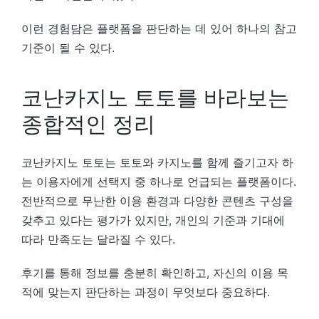
이런 경험담은 플랫폼을 판단하는 데 있어 하나의 참고
기준이 될 수 있다.
코난카지노 토토를 바라보는
종합적인 정리
코난카지노 토토는 토토와 카지노를 함께 즐기고자 하
는 이용자에게 선택지 중 하나로 언급되는 플랫폼이다.
전반적으로 무난한 이용 환경과 다양한 콘텐츠 구성을
갖추고 있다는 평가가 있지만, 개인의 기준과 기대에
따라 만족도는 달라질 수 있다.
후기를 통해 정보를 충분히 확인하고, 자신의 이용 목
적에 맞는지 판단하는 과정이 무엇보다 중요하다.