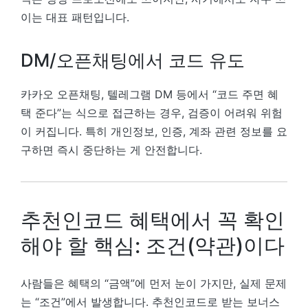
이는 대표 패턴입니다.
DM/오픈채팅에서 코드 유도
카카오 오픈채팅, 텔레그램 DM 등에서 “코드 주면 혜
택 준다”는 식으로 접근하는 경우, 검증이 어려워 위험
이 커집니다. 특히 개인정보, 인증, 계좌 관련 정보를 요
구하면 즉시 중단하는 게 안전합니다.
추천인코드 혜택에서 꼭 확인
해야 할 핵심: 조건(약관)이다
사람들은 혜택의 “금액”에 먼저 눈이 가지만, 실제 문제
는 “조건”에서 발생합니다. 추천인코드로 받는 보너스