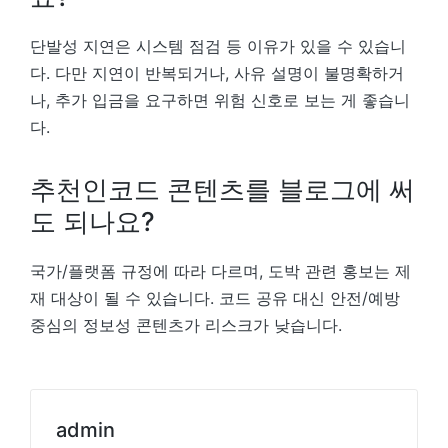
단발성 지연은 시스템 점검 등 이유가 있을 수 있습니
다. 다만 지연이 반복되거나, 사유 설명이 불명확하거
나, 추가 입금을 요구하면 위험 신호로 보는 게 좋습니
다.
추천인코드 콘텐츠를 블로그에 써
도 되나요?
국가/플랫폼 규정에 따라 다르며, 도박 관련 홍보는 제
재 대상이 될 수 있습니다. 코드 공유 대신 안전/예방
중심의 정보성 콘텐츠가 리스크가 낮습니다.
admin