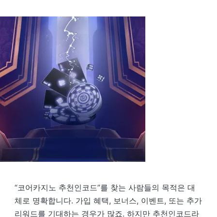
by
“코어카지노 추천인코드”를 찾는 사람들의 목적은 대
체로 명확합니다. 가입 혜택, 보너스, 이벤트, 또는 추가
리워드를 기대하는 경우가 많죠. 하지만 추천인코드라