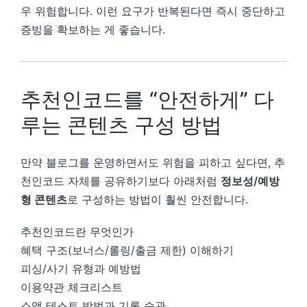
우 위험합니다. 이런 요구가 반복된다면 즉시 중단하고
증빙을 확보하는 게 좋습니다.
추천인코드를 “안전하게” 다
루는 콘텐츠 구성 방법
만약 블로그를 운영하면서도 위험을 피하고 싶다면, 추
천인코드 자체를 공유하기보다 아래처럼
정보성/예방
형 콘텐츠
로 구성하는 방법이 훨씬 안전합니다.
추천인코드란 무엇인가
혜택 구조(보너스/롤링/출금 제한) 이해하기
피싱/사기 유형과 예방법
이용약관 체크리스트
소액 테스트 방법과 기록 습관