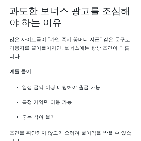
과도한 보너스 광고를 조심해
야 하는 이유
많은 사이트들이 “가입 즉시 꽁머니 지급” 같은 문구로
이용자를 끌어들이지만, 보너스에는 항상 조건이 따릅
니다.
예를 들어
일정 금액 이상 베팅해야 출금 가능
특정 게임만 이용 가능
중복 참여 불가
조건을 확인하지 않으면 오히려 불이익을 받을 수 있습