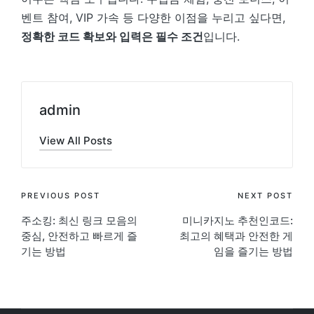
벤트 참여, VIP 가속 등 다양한 이점을 누리고 싶다면,
정확한 코드 확보와 입력은 필수 조건
입니다.
admin
View All Posts
Post
PREVIOUS POST
NEXT POST
주소킹: 최신 링크 모음의
미니카지노 추천인코드:
navigation
중심, 안전하고 빠르게 즐
최고의 혜택과 안전한 게
기는 방법
임을 즐기는 방법