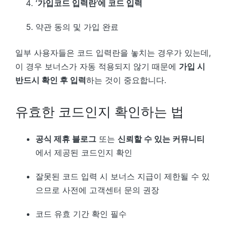
‘가입코드 입력란’에 코드 입력
약관 동의 및 가입 완료
일부 사용자들은 코드 입력란을 놓치는 경우가 있는데,
이 경우 보너스가 자동 적용되지 않기 때문에
가입 시
반드시 확인 후 입력
하는 것이 중요합니다.
유효한 코드인지 확인하는 법
공식 제휴 블로그
또는
신뢰할 수 있는 커뮤니티
에서 제공된 코드인지 확인
잘못된 코드 입력 시 보너스 지급이 제한될 수 있
으므로 사전에 고객센터 문의 권장
코드 유효 기간 확인 필수