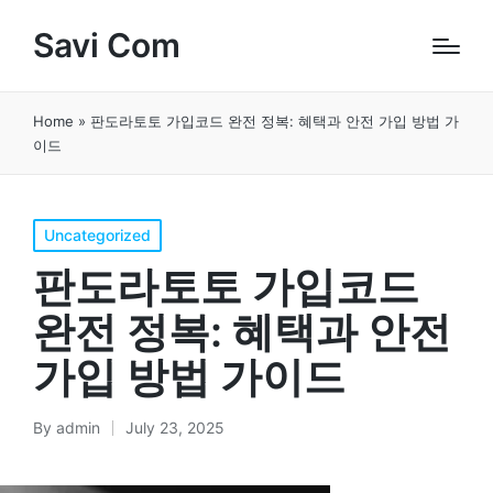
Savi Com
Home
»
판도라토토 가입코드 완전 정복: 혜택과 안전 가입 방법 가
이드
Posted
Uncategorized
in
판도라토토 가입코드
완전 정복: 혜택과 안전
가입 방법 가이드
By
admin
July 23, 2025
Posted
by