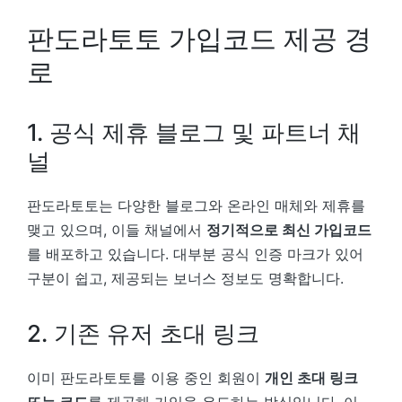
판도라토토 가입코드 제공 경
로
1. 공식 제휴 블로그 및 파트너 채
널
판도라토토는 다양한 블로그와 온라인 매체와 제휴를
맺고 있으며, 이들 채널에서
정기적으로 최신 가입코드
를 배포하고 있습니다. 대부분 공식 인증 마크가 있어
구분이 쉽고, 제공되는 보너스 정보도 명확합니다.
2. 기존 유저 초대 링크
이미 판도라토토를 이용 중인 회원이
개인 초대 링크