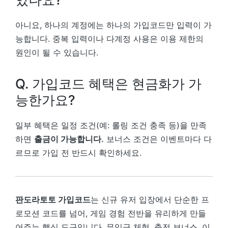
아니요, 하나의 계정에는 하나의 가입코드만 입력이 가
능합니다. 중복 입력이나 다계정 사용은 이용 제한의
원인이 될 수 있습니다.
Q. 가입코드 혜택은 현금화가 가
능한가요?
일부 혜택은 일정 조건(예: 롤링 조건 충족 등)을 만족
하면
출금이 가능합니다.
보너스 조건은 이벤트마다 다
르므로 가입 전 반드시 확인하세요.
판도라토토 가입코드
는 신규 유저 입장에서 단순한 프
로모션 코드를 넘어, 게임 경험 전반을 유리하게 만들
어주는 핵심 도구입니다. 무입금 체험, 충전 보너스, 이