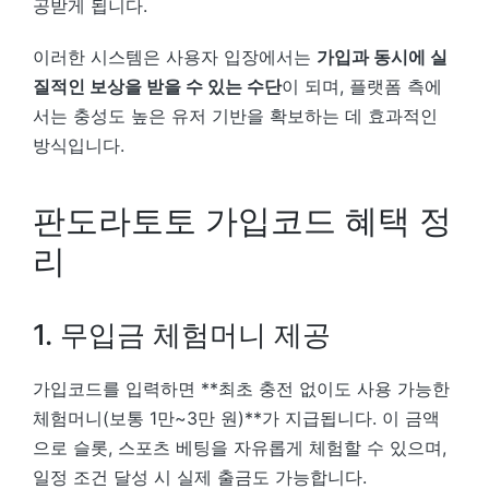
공받게 됩니다.
이러한 시스템은 사용자 입장에서는
가입과 동시에 실
질적인 보상을 받을 수 있는 수단
이 되며, 플랫폼 측에
서는 충성도 높은 유저 기반을 확보하는 데 효과적인
방식입니다.
판도라토토 가입코드 혜택 정
리
1. 무입금 체험머니 제공
가입코드를 입력하면 **최초 충전 없이도 사용 가능한
체험머니(보통 1만~3만 원)**가 지급됩니다. 이 금액
으로 슬롯, 스포츠 베팅을 자유롭게 체험할 수 있으며,
일정 조건 달성 시 실제 출금도 가능합니다.