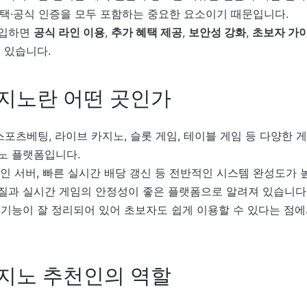
혜택·공식 인증을 모두 포함하는 중요한 요소이기 때문입니다.
가입하면
공식 라인 이용
,
추가 혜택 제공
,
보안성 강화
,
초보자 가
 있습니다.
지노란 어떤 곳인가
포츠베팅, 라이브 카지노, 슬롯 게임, 테이블 게임 등 다양한 
노 플랫폼입니다.
적인 서버, 빠른 실시간 배당 갱신 등 전반적인 시스템 완성도가 
질과 실시간 게임의 안정성이 좋은 플랫폼으로 알려져 있습니다
 기능이 잘 정리되어 있어 초보자도 쉽게 이용할 수 있다는 점
지노 추천인의 역할