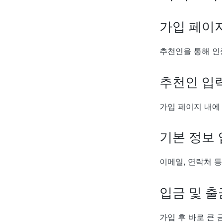
가입 페이
추천인을 통해 인
추천인 입
가입 페이지 내에
기본 정보
이메일, 연락처 
입금 및 출
가입 후 바로 큰