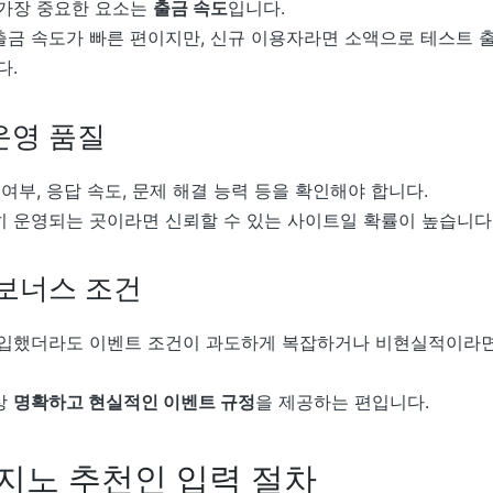
가장 중요한 요소는
출금 속도
입니다.
금 속도가 빠른 편이지만, 신규 이용자라면 소액으로 테스트 
다.
운영 품질
여부, 응답 속도, 문제 해결 능력 등을 확인해야 합니다.
 운영되는 곳이라면 신뢰할 수 있는 사이트일 확률이 높습니다
 보너스 조건
입했더라도 이벤트 조건이 과도하게 복잡하거나 비현실적이라면
상
명확하고 현실적인 이벤트 규정
을 제공하는 편입니다.
지노 추천인 입력 절차