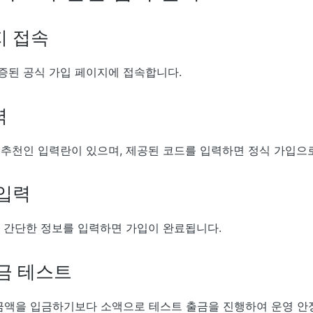
지 접속
증된 공식 가입 페이지에 접속합니다.
력
 추천인 입력란이 있으며, 제공된 코드를 입력하면 정식 가입으
 입력
등 간단한 정보를 입력하면 가입이 완료됩니다.
금 테스트
 금액을 입금하기보다 소액으로 테스트 출금을 진행하여 운영 