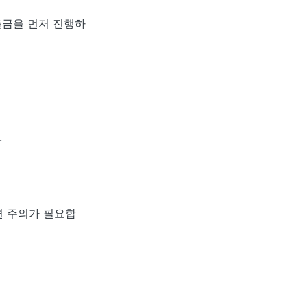
출금을 먼저 진행하
.
 주의가 필요합