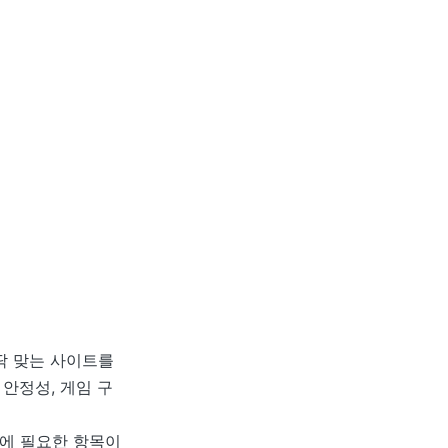
딱 맞는 사이트를
 안정성, 게임 구
차에 필요한 항목이