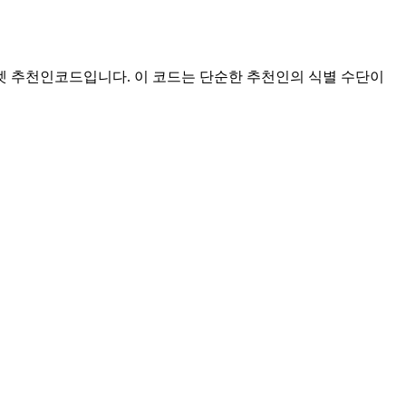
벳 추천인코드입니다. 이 코드는 단순한 추천인의 식별 수단이