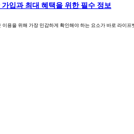
 가입과 최대 혜택을 위한 필수 정보
 이용을 위해 가장 민감하게 확인해야 하는 요소가 바로 라이프