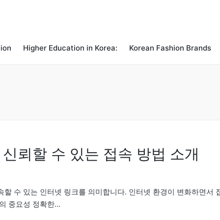
ion
Higher Education in Korea:
Korean Fashion Brands
 신뢰할 수 있는 접속 방법 소개
할 수 있는 인터넷 링크를 의미합니다. 인터넷 환경이 변화하면서 접
의 중요성 정확한…