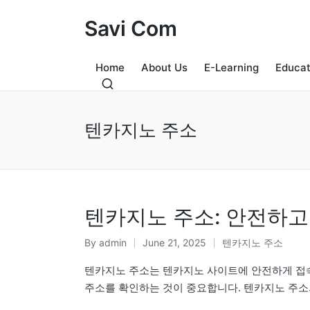
Savi Com
Home
About Us
E-Learning
Educat
텐카지노 주소
텐카지노 주소: 안전하고
By
admin
June 21, 2025
텐카지노 주소
Posted
Posted
by
in
텐카지노 주소는 텐카지노 사이트에 안전하게 접속
주소를 확인하는 것이 중요합니다. 텐카지노 주소